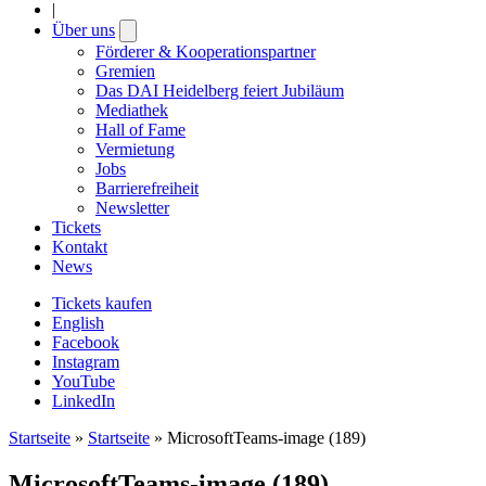
|
Über uns
Open
submenu
Förderer & Kooperationspartner
Gremien
Das DAI Heidelberg feiert Jubiläum
Mediathek
Hall of Fame
Vermietung
Jobs
Barrierefreiheit
Newsletter
Tickets
Kontakt
News
Tickets kaufen
English
Facebook
Instagram
YouTube
LinkedIn
Startseite
»
Startseite
»
MicrosoftTeams-image (189)
MicrosoftTeams-image (189)