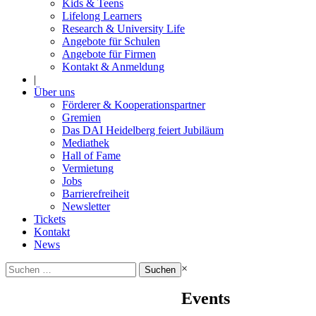
Kids & Teens
Lifelong Learners
Research & University Life
Angebote für Schulen
Angebote für Firmen
Kontakt & Anmeldung
|
Über uns
Förderer & Kooperationspartner
Gremien
Das DAI Heidelberg feiert Jubiläum
Mediathek
Hall of Fame
Vermietung
Jobs
Barrierefreiheit
Newsletter
Tickets
Kontakt
News
Suchen
×
nach:
Events