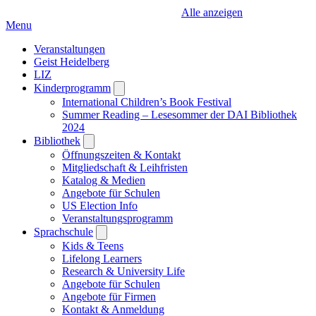
Alle anzeigen
Menu
Veranstaltungen
Geist Heidelberg
LIZ
Kinderprogramm
Open
submenu
International Children’s Book Festival
Summer Reading – Lesesommer der DAI Bibliothek
2024
Bibliothek
Open
submenu
Öffnungszeiten & Kontakt
Mitgliedschaft & Leihfristen
Katalog & Medien
Angebote für Schulen
US Election Info
Veranstaltungsprogramm
Sprachschule
Open
submenu
Kids & Teens
Lifelong Learners
Research & University Life
Angebote für Schulen
Angebote für Firmen
Kontakt & Anmeldung