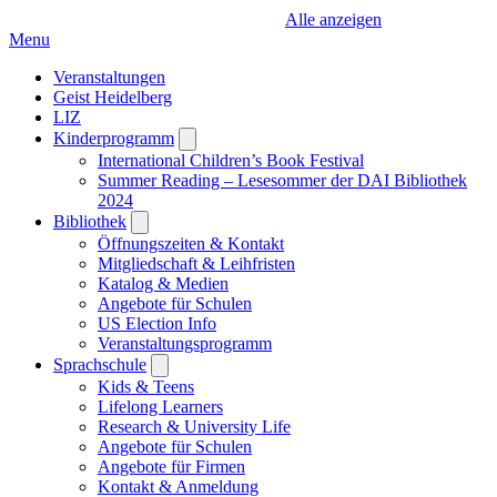
Alle anzeigen
Menu
Veranstaltungen
Geist Heidelberg
LIZ
Kinderprogramm
Open
submenu
International Children’s Book Festival
Summer Reading – Lesesommer der DAI Bibliothek
2024
Bibliothek
Open
submenu
Öffnungszeiten & Kontakt
Mitgliedschaft & Leihfristen
Katalog & Medien
Angebote für Schulen
US Election Info
Veranstaltungsprogramm
Sprachschule
Open
submenu
Kids & Teens
Lifelong Learners
Research & University Life
Angebote für Schulen
Angebote für Firmen
Kontakt & Anmeldung