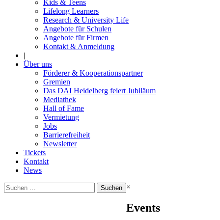
Kids & Teens
Lifelong Learners
Research & University Life
Angebote für Schulen
Angebote für Firmen
Kontakt & Anmeldung
|
Über uns
Förderer & Kooperationspartner
Gremien
Das DAI Heidelberg feiert Jubiläum
Mediathek
Hall of Fame
Vermietung
Jobs
Barrierefreiheit
Newsletter
Tickets
Kontakt
News
Suchen
×
nach:
Events