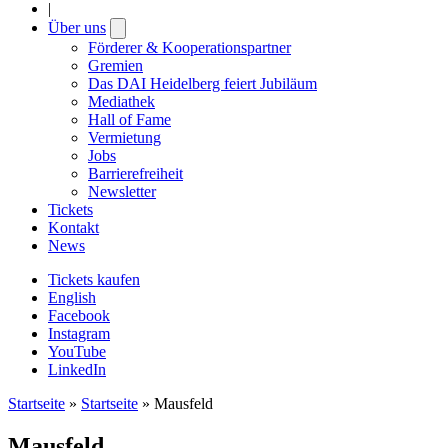
|
Über uns
Open
submenu
Förderer & Kooperationspartner
Gremien
Das DAI Heidelberg feiert Jubiläum
Mediathek
Hall of Fame
Vermietung
Jobs
Barrierefreiheit
Newsletter
Tickets
Kontakt
News
Tickets kaufen
English
Facebook
Instagram
YouTube
LinkedIn
Startseite
»
Startseite
»
Mausfeld
Mausfeld