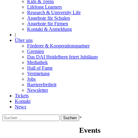
Kids & Teens
Lifelong Learners
Research & University Life
Angebote für Schulen
Angebote für Firmen
Kontakt & Anmeldung
|
Über uns
Förderer & Kooperationspartner
Gremien
Das DAI Heidelberg feiert Jubiläum
Mediathek
Hall of Fame
Vermietung
Jobs
Barrierefreiheit
Newsletter
Tickets
Kontakt
News
Suchen
×
nach:
Events