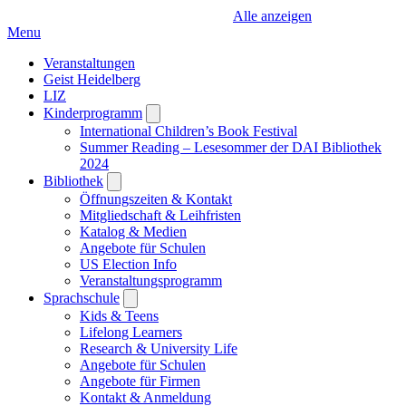
Alle anzeigen
Menu
Veranstaltungen
Geist Heidelberg
LIZ
Kinderprogramm
Open
submenu
International Children’s Book Festival
Summer Reading – Lesesommer der DAI Bibliothek
2024
Bibliothek
Open
submenu
Öffnungszeiten & Kontakt
Mitgliedschaft & Leihfristen
Katalog & Medien
Angebote für Schulen
US Election Info
Veranstaltungsprogramm
Sprachschule
Open
submenu
Kids & Teens
Lifelong Learners
Research & University Life
Angebote für Schulen
Angebote für Firmen
Kontakt & Anmeldung