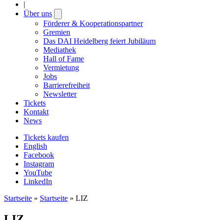
|
Über uns
Open
submenu
Förderer & Kooperationspartner
Gremien
Das DAI Heidelberg feiert Jubiläum
Mediathek
Hall of Fame
Vermietung
Jobs
Barrierefreiheit
Newsletter
Tickets
Kontakt
News
Tickets kaufen
English
Facebook
Instagram
YouTube
LinkedIn
Startseite
»
Startseite
»
LIZ
LIZ