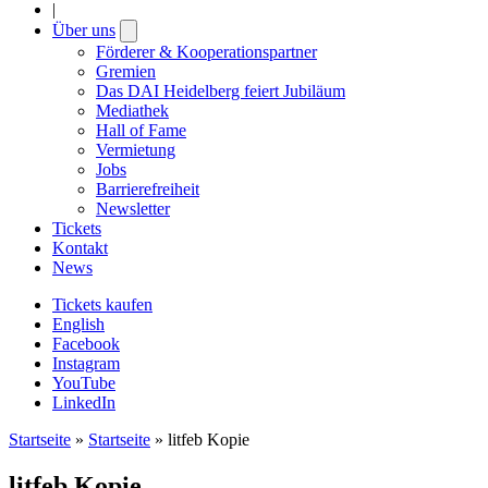
|
Über uns
Open
submenu
Förderer & Kooperationspartner
Gremien
Das DAI Heidelberg feiert Jubiläum
Mediathek
Hall of Fame
Vermietung
Jobs
Barrierefreiheit
Newsletter
Tickets
Kontakt
News
Tickets kaufen
English
Facebook
Instagram
YouTube
LinkedIn
Startseite
»
Startseite
»
litfeb Kopie
litfeb Kopie