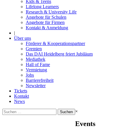
Kids & Teens
Lifelong Learners
Research & University Life
Angebote für Schulen
Angebote für Firmen
Kontakt & Anmeldung
|
Über uns
Förderer & Kooperationspartner
Gremien
Das DAI Heidelberg feiert Jubiläum
Mediathek
Hall of Fame
Vermietung
Jobs
Barrierefreiheit
Newsletter
Tickets
Kontakt
News
Suchen
×
nach:
Events