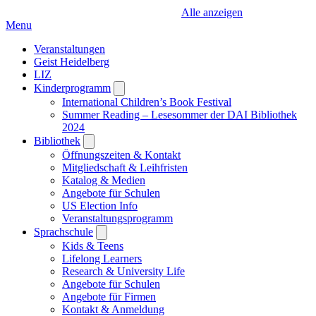
Alle anzeigen
Menu
Veranstaltungen
Geist Heidelberg
LIZ
Kinderprogramm
Open
submenu
International Children’s Book Festival
Summer Reading – Lesesommer der DAI Bibliothek
2024
Bibliothek
Open
submenu
Öffnungszeiten & Kontakt
Mitgliedschaft & Leihfristen
Katalog & Medien
Angebote für Schulen
US Election Info
Veranstaltungsprogramm
Sprachschule
Open
submenu
Kids & Teens
Lifelong Learners
Research & University Life
Angebote für Schulen
Angebote für Firmen
Kontakt & Anmeldung