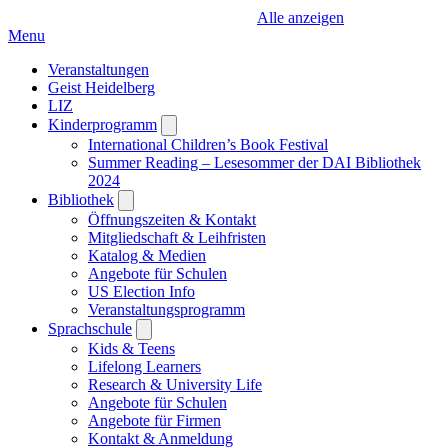
Alle anzeigen
Menu
Veranstaltungen
Geist Heidelberg
LIZ
Kinderprogramm
Open
submenu
International Children’s Book Festival
Summer Reading – Lesesommer der DAI Bibliothek
2024
Bibliothek
Open
submenu
Öffnungszeiten & Kontakt
Mitgliedschaft & Leihfristen
Katalog & Medien
Angebote für Schulen
US Election Info
Veranstaltungsprogramm
Sprachschule
Open
submenu
Kids & Teens
Lifelong Learners
Research & University Life
Angebote für Schulen
Angebote für Firmen
Kontakt & Anmeldung