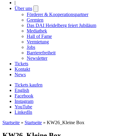
|
Über uns
Open
submenu
Förderer & Kooperationspartner
Gremien
Das DAI Heidelberg feiert Jubiläum
Mediathek
Hall of Fame
Vermietung
Jobs
Barrierefreiheit
Newsletter
Tickets
Kontakt
News
Tickets kaufen
English
Facebook
Instagram
YouTube
LinkedIn
Startseite
»
Startseite
»
KW26_Kleine Box
KW26_Kleine Box