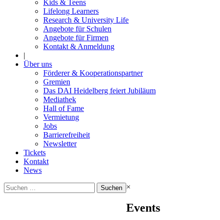
Kids & Teens
Lifelong Learners
Research & University Life
Angebote für Schulen
Angebote für Firmen
Kontakt & Anmeldung
|
Über uns
Förderer & Kooperationspartner
Gremien
Das DAI Heidelberg feiert Jubiläum
Mediathek
Hall of Fame
Vermietung
Jobs
Barrierefreiheit
Newsletter
Tickets
Kontakt
News
Suchen
×
nach:
Events