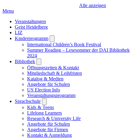
Alle anzeigen
Menu
Veranstaltungen
Geist Heidelberg
LIZ
Kinderprogramm
Open
submenu
International Children’s Book Festival
Summer Reading – Lesesommer der DAI Bibliothek
2024
Bibliothek
Open
submenu
Öffnungszeiten & Kontakt
Mitgliedschaft & Leihfristen
Katalog & Medien
Angebote für Schulen
US Election Info
Veranstaltungsprogramm
Sprachschule
Open
submenu
Kids & Teens
Lifelong Learners
Research & University Life
Angebote für Schulen
Angebote für Firmen
Kontakt & Anmeldung