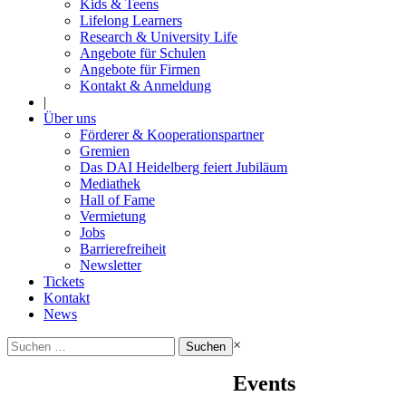
Kids & Teens
Lifelong Learners
Research & University Life
Angebote für Schulen
Angebote für Firmen
Kontakt & Anmeldung
|
Über uns
Förderer & Kooperationspartner
Gremien
Das DAI Heidelberg feiert Jubiläum
Mediathek
Hall of Fame
Vermietung
Jobs
Barrierefreiheit
Newsletter
Tickets
Kontakt
News
Suchen
×
nach:
Events