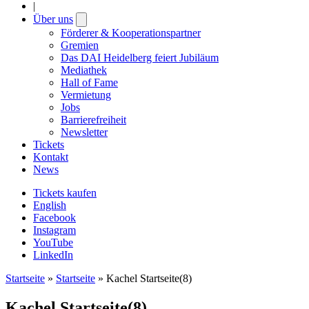
|
Über uns
Open
submenu
Förderer & Kooperationspartner
Gremien
Das DAI Heidelberg feiert Jubiläum
Mediathek
Hall of Fame
Vermietung
Jobs
Barrierefreiheit
Newsletter
Tickets
Kontakt
News
Tickets kaufen
English
Facebook
Instagram
YouTube
LinkedIn
Startseite
»
Startseite
»
Kachel Startseite(8)
Kachel Startseite(8)