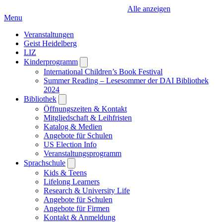
Alle anzeigen
Menu
Veranstaltungen
Geist Heidelberg
LIZ
Kinderprogramm
Open
submenu
International Children’s Book Festival
Summer Reading – Lesesommer der DAI Bibliothek
2024
Bibliothek
Open
submenu
Öffnungszeiten & Kontakt
Mitgliedschaft & Leihfristen
Katalog & Medien
Angebote für Schulen
US Election Info
Veranstaltungsprogramm
Sprachschule
Open
submenu
Kids & Teens
Lifelong Learners
Research & University Life
Angebote für Schulen
Angebote für Firmen
Kontakt & Anmeldung