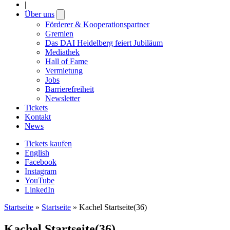
|
Über uns
Open
submenu
Förderer & Kooperationspartner
Gremien
Das DAI Heidelberg feiert Jubiläum
Mediathek
Hall of Fame
Vermietung
Jobs
Barrierefreiheit
Newsletter
Tickets
Kontakt
News
Tickets kaufen
English
Facebook
Instagram
YouTube
LinkedIn
Startseite
»
Startseite
»
Kachel Startseite(36)
Kachel Startseite(36)