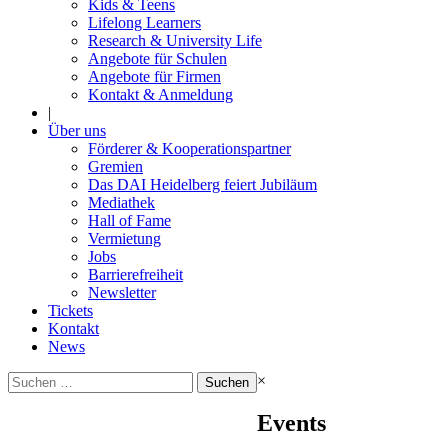
Kids & Teens
Lifelong Learners
Research & University Life
Angebote für Schulen
Angebote für Firmen
Kontakt & Anmeldung
|
Über uns
Förderer & Kooperationspartner
Gremien
Das DAI Heidelberg feiert Jubiläum
Mediathek
Hall of Fame
Vermietung
Jobs
Barrierefreiheit
Newsletter
Tickets
Kontakt
News
Suchen
×
nach:
Events