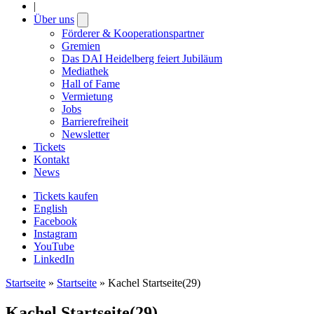
|
Über uns
Open
submenu
Förderer & Kooperationspartner
Gremien
Das DAI Heidelberg feiert Jubiläum
Mediathek
Hall of Fame
Vermietung
Jobs
Barrierefreiheit
Newsletter
Tickets
Kontakt
News
Tickets kaufen
English
Facebook
Instagram
YouTube
LinkedIn
Startseite
»
Startseite
»
Kachel Startseite(29)
Kachel Startseite(29)