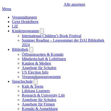
Alle anzeigen
Menu
Veranstaltungen
Geist Heidelberg
LIZ
Kinderprogramm
Open
submenu
International Children’s Book Festival
Summer Reading – Lesesommer der DAI Bibliothek
2024
Bibliothek
Open
submenu
Öffnungszeiten & Kontakt
Mitgliedschaft & Leihfristen
Katalog & Medien
Angebote für Schulen
US Election Info
Veranstaltungsprogramm
Sprachschule
Open
submenu
Kids & Teens
Lifelong Learners
Research & University Life
Angebote für Schulen
Angebote für Firmen
Kontakt & Anmeldung