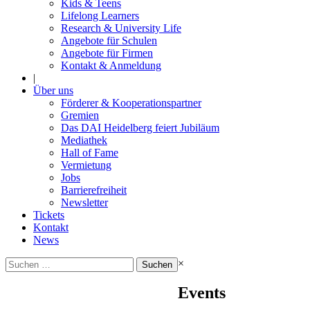
Kids & Teens
Lifelong Learners
Research & University Life
Angebote für Schulen
Angebote für Firmen
Kontakt & Anmeldung
|
Über uns
Förderer & Kooperationspartner
Gremien
Das DAI Heidelberg feiert Jubiläum
Mediathek
Hall of Fame
Vermietung
Jobs
Barrierefreiheit
Newsletter
Tickets
Kontakt
News
Suchen
×
nach:
Events