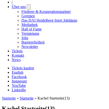
|
Über uns
Open
submenu
Förderer & Kooperationspartner
Gremien
Das DAI Heidelberg feiert Jubiläum
Mediathek
Hall of Fame
Vermietung
Jobs
Barrierefreiheit
Newsletter
Tickets
Kontakt
News
Tickets kaufen
English
Facebook
Instagram
YouTube
LinkedIn
Startseite
»
Startseite
»
Kachel Startseite(13)
Kachel Startseite(13)