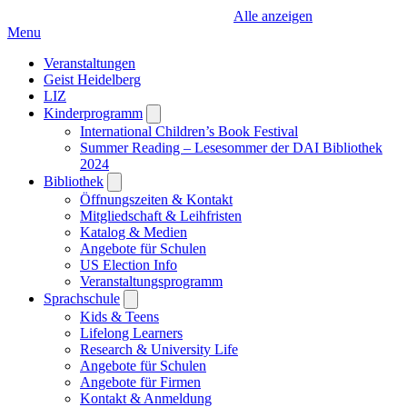
Alle anzeigen
Menu
Veranstaltungen
Geist Heidelberg
LIZ
Kinderprogramm
Open
submenu
International Children’s Book Festival
Summer Reading – Lesesommer der DAI Bibliothek
2024
Bibliothek
Open
submenu
Öffnungszeiten & Kontakt
Mitgliedschaft & Leihfristen
Katalog & Medien
Angebote für Schulen
US Election Info
Veranstaltungsprogramm
Sprachschule
Open
submenu
Kids & Teens
Lifelong Learners
Research & University Life
Angebote für Schulen
Angebote für Firmen
Kontakt & Anmeldung