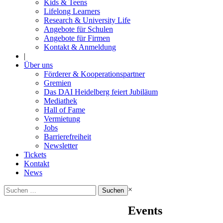
Kids & Teens
Lifelong Learners
Research & University Life
Angebote für Schulen
Angebote für Firmen
Kontakt & Anmeldung
|
Über uns
Förderer & Kooperationspartner
Gremien
Das DAI Heidelberg feiert Jubiläum
Mediathek
Hall of Fame
Vermietung
Jobs
Barrierefreiheit
Newsletter
Tickets
Kontakt
News
Suchen
×
nach:
Events