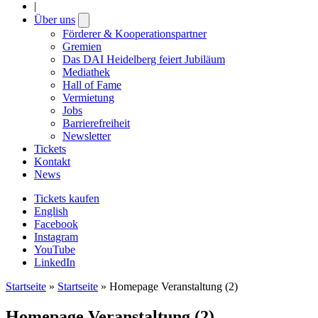
|
Über uns
Open
submenu
Förderer & Kooperationspartner
Gremien
Das DAI Heidelberg feiert Jubiläum
Mediathek
Hall of Fame
Vermietung
Jobs
Barrierefreiheit
Newsletter
Tickets
Kontakt
News
Tickets kaufen
English
Facebook
Instagram
YouTube
LinkedIn
Startseite
»
Startseite
»
Homepage Veranstaltung (2)
Homepage Veranstaltung (2)