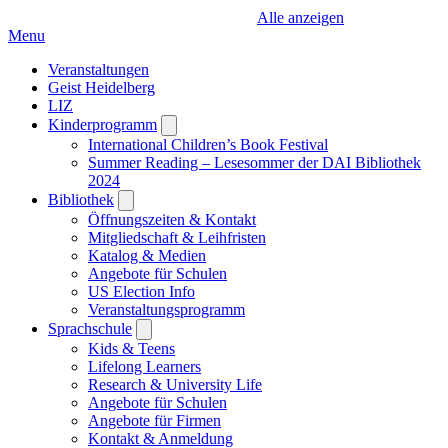
Alle anzeigen
Menu
Veranstaltungen
Geist Heidelberg
LIZ
Kinderprogramm
Open
submenu
International Children’s Book Festival
Summer Reading – Lesesommer der DAI Bibliothek
2024
Bibliothek
Open
submenu
Öffnungszeiten & Kontakt
Mitgliedschaft & Leihfristen
Katalog & Medien
Angebote für Schulen
US Election Info
Veranstaltungsprogramm
Sprachschule
Open
submenu
Kids & Teens
Lifelong Learners
Research & University Life
Angebote für Schulen
Angebote für Firmen
Kontakt & Anmeldung