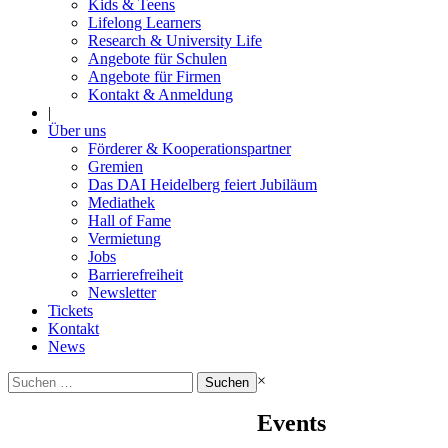
Kids & Teens
Lifelong Learners
Research & University Life
Angebote für Schulen
Angebote für Firmen
Kontakt & Anmeldung
|
Über uns
Förderer & Kooperationspartner
Gremien
Das DAI Heidelberg feiert Jubiläum
Mediathek
Hall of Fame
Vermietung
Jobs
Barrierefreiheit
Newsletter
Tickets
Kontakt
News
Suchen
×
nach:
Events