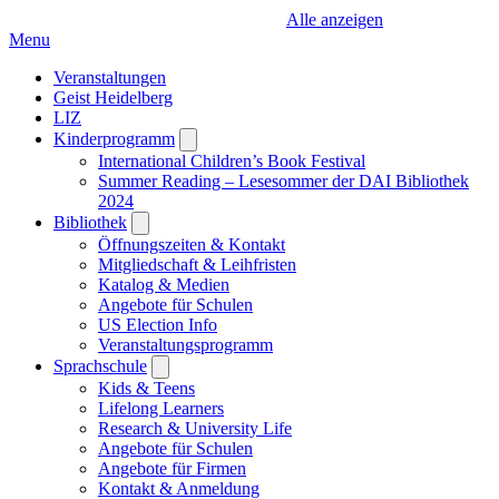
Alle anzeigen
Menu
Veranstaltungen
Geist Heidelberg
LIZ
Kinderprogramm
Open
submenu
International Children’s Book Festival
Summer Reading – Lesesommer der DAI Bibliothek
2024
Bibliothek
Open
submenu
Öffnungszeiten & Kontakt
Mitgliedschaft & Leihfristen
Katalog & Medien
Angebote für Schulen
US Election Info
Veranstaltungsprogramm
Sprachschule
Open
submenu
Kids & Teens
Lifelong Learners
Research & University Life
Angebote für Schulen
Angebote für Firmen
Kontakt & Anmeldung