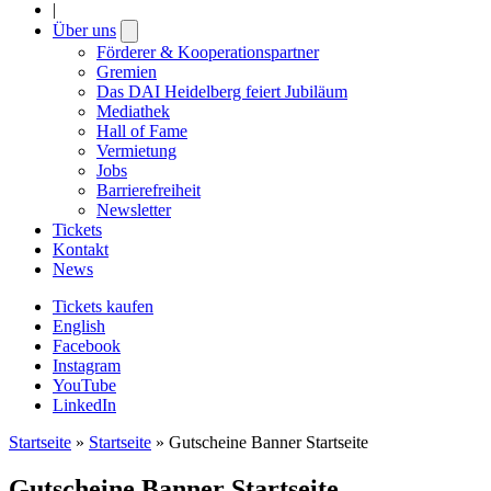
|
Über uns
Open
submenu
Förderer & Kooperationspartner
Gremien
Das DAI Heidelberg feiert Jubiläum
Mediathek
Hall of Fame
Vermietung
Jobs
Barrierefreiheit
Newsletter
Tickets
Kontakt
News
Tickets kaufen
English
Facebook
Instagram
YouTube
LinkedIn
Startseite
»
Startseite
»
Gutscheine Banner Startseite
Gutscheine Banner Startseite