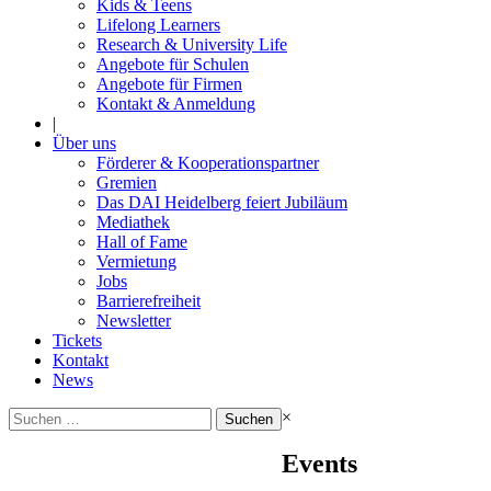
Kids & Teens
Lifelong Learners
Research & University Life
Angebote für Schulen
Angebote für Firmen
Kontakt & Anmeldung
|
Über uns
Förderer & Kooperationspartner
Gremien
Das DAI Heidelberg feiert Jubiläum
Mediathek
Hall of Fame
Vermietung
Jobs
Barrierefreiheit
Newsletter
Tickets
Kontakt
News
Suchen
×
nach:
Events