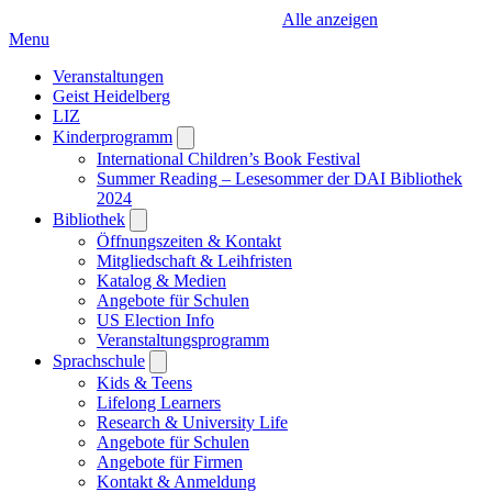
Alle anzeigen
Menu
Veranstaltungen
Geist Heidelberg
LIZ
Kinderprogramm
Open
submenu
International Children’s Book Festival
Summer Reading – Lesesommer der DAI Bibliothek
2024
Bibliothek
Open
submenu
Öffnungszeiten & Kontakt
Mitgliedschaft & Leihfristen
Katalog & Medien
Angebote für Schulen
US Election Info
Veranstaltungsprogramm
Sprachschule
Open
submenu
Kids & Teens
Lifelong Learners
Research & University Life
Angebote für Schulen
Angebote für Firmen
Kontakt & Anmeldung