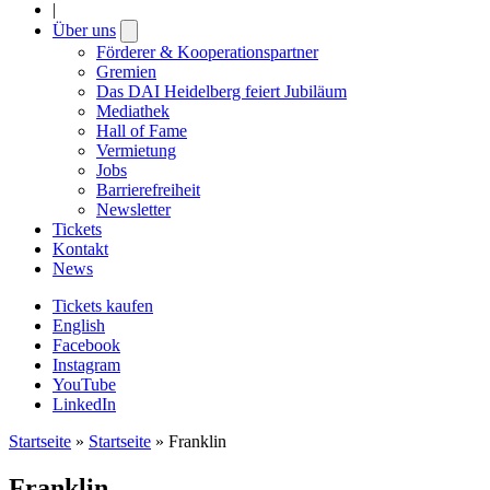
|
Über uns
Open
submenu
Förderer & Kooperationspartner
Gremien
Das DAI Heidelberg feiert Jubiläum
Mediathek
Hall of Fame
Vermietung
Jobs
Barrierefreiheit
Newsletter
Tickets
Kontakt
News
Tickets kaufen
English
Facebook
Instagram
YouTube
LinkedIn
Startseite
»
Startseite
»
Franklin
Franklin