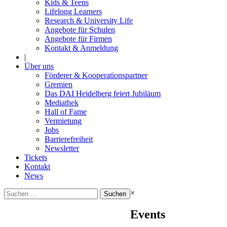
Kids & Teens
Lifelong Learners
Research & University Life
Angebote für Schulen
Angebote für Firmen
Kontakt & Anmeldung
|
Über uns
Förderer & Kooperationspartner
Gremien
Das DAI Heidelberg feiert Jubiläum
Mediathek
Hall of Fame
Vermietung
Jobs
Barrierefreiheit
Newsletter
Tickets
Kontakt
News
Suchen
×
nach:
Events