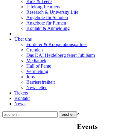
Kids & Teens
Lifelong Learners
Research & University Life
Angebote für Schulen
Angebote für Firmen
Kontakt & Anmeldung
|
Über uns
Förderer & Kooperationspartner
Gremien
Das DAI Heidelberg feiert Jubiläum
Mediathek
Hall of Fame
Vermietung
Jobs
Barrierefreiheit
Newsletter
Tickets
Kontakt
News
Suchen
×
nach:
Events