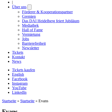
|
Über uns
Open
submenu
Förderer & Kooperationspartner
Gremien
Das DAI Heidelberg feiert Jubiläum
Mediathek
Hall of Fame
Vermietung
Jobs
Barrierefreiheit
Newsletter
Tickets
Kontakt
News
Tickets kaufen
English
Facebook
Instagram
YouTube
LinkedIn
Startseite
»
Startseite
»
Evans
Evans