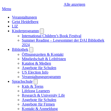
Alle anzeigen
Menu
Veranstaltungen
Geist Heidelberg
LIZ
Kinderprogramm
Open
submenu
International Children’s Book Festival
Summer Reading – Lesesommer der DAI Bibliothek
2024
Bibliothek
Open
submenu
Öffnungszeiten & Kontakt
Mitgliedschaft & Leihfristen
Katalog & Medien
Angebote für Schulen
US Election Info
Veranstaltungsprogramm
Sprachschule
Open
submenu
Kids & Teens
Lifelong Learners
Research & University Life
Angebote für Schulen
Angebote für Firmen
Kontakt & Anmeldung