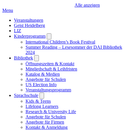
Alle anzeigen
Menu
Veranstaltungen
Geist Heidelberg
LIZ
Kinderprogramm
Open
submenu
International Children’s Book Festival
Summer Reading – Lesesommer der DAI Bibliothek
2024
Bibliothek
Open
submenu
Öffnungszeiten & Kontakt
Mitgliedschaft & Leihfristen
Katalog & Medien
Angebote für Schulen
US Election Info
Veranstaltungsprogramm
Sprachschule
Open
submenu
Kids & Teens
Lifelong Learners
Research & University Life
Angebote für Schulen
Angebote für Firmen
Kontakt & Anmeldung