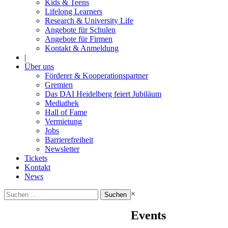
Kids & Teens
Lifelong Learners
Research & University Life
Angebote für Schulen
Angebote für Firmen
Kontakt & Anmeldung
|
Über uns
Förderer & Kooperationspartner
Gremien
Das DAI Heidelberg feiert Jubiläum
Mediathek
Hall of Fame
Vermietung
Jobs
Barrierefreiheit
Newsletter
Tickets
Kontakt
News
Suchen
×
nach:
Events