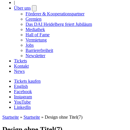
|
Über uns
Open
submenu
Förderer & Kooperationspartner
Gremien
Das DAI Heidelberg feiert Jubiläum
Mediathek
Hall of Fame
Vermietung
Jobs
Barrierefreiheit
Newsletter
Tickets
Kontakt
News
Tickets kaufen
English
Facebook
Instagram
YouTube
LinkedIn
Startseite
»
Startseite
»
Design ohne Titel(7)
Design ohne Titel(7)