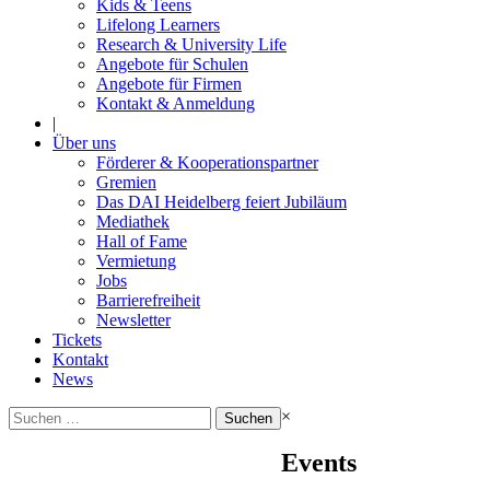
Kids & Teens
Lifelong Learners
Research & University Life
Angebote für Schulen
Angebote für Firmen
Kontakt & Anmeldung
|
Über uns
Förderer & Kooperationspartner
Gremien
Das DAI Heidelberg feiert Jubiläum
Mediathek
Hall of Fame
Vermietung
Jobs
Barrierefreiheit
Newsletter
Tickets
Kontakt
News
Suchen
×
nach:
Events