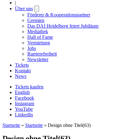
|
Über uns
Open
submenu
Förderer & Kooperationspartner
Gremien
Das DAI Heidelberg feiert Jubiläum
Mediathek
Hall of Fame
Vermietung
Jobs
Barrierefreiheit
Newsletter
Tickets
Kontakt
News
Tickets kaufen
English
Facebook
Instagram
YouTube
LinkedIn
Startseite
»
Startseite
»
Design ohne Titel(63)
Design ohne Titel(63)