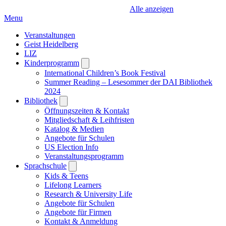
Alle anzeigen
Menu
Veranstaltungen
Geist Heidelberg
LIZ
Kinderprogramm
Open
submenu
International Children’s Book Festival
Summer Reading – Lesesommer der DAI Bibliothek
2024
Bibliothek
Open
submenu
Öffnungszeiten & Kontakt
Mitgliedschaft & Leihfristen
Katalog & Medien
Angebote für Schulen
US Election Info
Veranstaltungsprogramm
Sprachschule
Open
submenu
Kids & Teens
Lifelong Learners
Research & University Life
Angebote für Schulen
Angebote für Firmen
Kontakt & Anmeldung