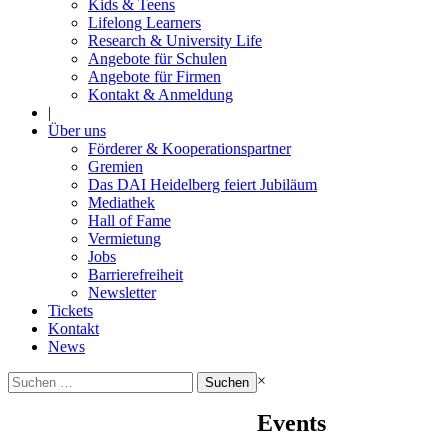
Kids & Teens
Lifelong Learners
Research & University Life
Angebote für Schulen
Angebote für Firmen
Kontakt & Anmeldung
|
Über uns
Förderer & Kooperationspartner
Gremien
Das DAI Heidelberg feiert Jubiläum
Mediathek
Hall of Fame
Vermietung
Jobs
Barrierefreiheit
Newsletter
Tickets
Kontakt
News
Suchen
×
nach:
Events