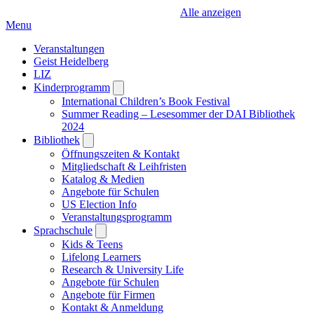
Alle anzeigen
Menu
Veranstaltungen
Geist Heidelberg
LIZ
Kinderprogramm
Open
submenu
International Children’s Book Festival
Summer Reading – Lesesommer der DAI Bibliothek
2024
Bibliothek
Open
submenu
Öffnungszeiten & Kontakt
Mitgliedschaft & Leihfristen
Katalog & Medien
Angebote für Schulen
US Election Info
Veranstaltungsprogramm
Sprachschule
Open
submenu
Kids & Teens
Lifelong Learners
Research & University Life
Angebote für Schulen
Angebote für Firmen
Kontakt & Anmeldung