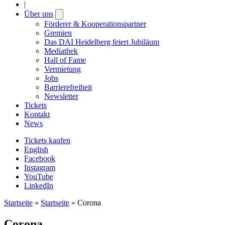
|
Über uns
Open
submenu
Förderer & Kooperationspartner
Gremien
Das DAI Heidelberg feiert Jubiläum
Mediathek
Hall of Fame
Vermietung
Jobs
Barrierefreiheit
Newsletter
Tickets
Kontakt
News
Tickets kaufen
English
Facebook
Instagram
YouTube
LinkedIn
Startseite
»
Startseite
»
Corona
Corona