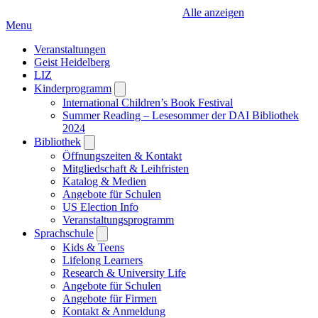
Alle anzeigen
Menu
Veranstaltungen
Geist Heidelberg
LIZ
Kinderprogramm
Open
submenu
International Children’s Book Festival
Summer Reading – Lesesommer der DAI Bibliothek
2024
Bibliothek
Open
submenu
Öffnungszeiten & Kontakt
Mitgliedschaft & Leihfristen
Katalog & Medien
Angebote für Schulen
US Election Info
Veranstaltungsprogramm
Sprachschule
Open
submenu
Kids & Teens
Lifelong Learners
Research & University Life
Angebote für Schulen
Angebote für Firmen
Kontakt & Anmeldung