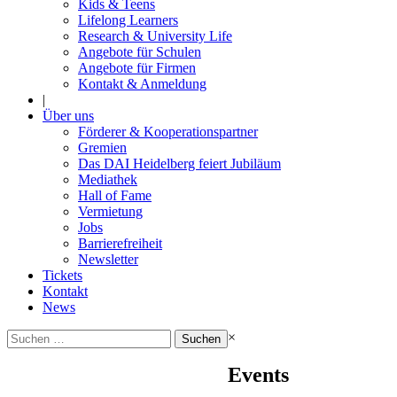
Kids & Teens
Lifelong Learners
Research & University Life
Angebote für Schulen
Angebote für Firmen
Kontakt & Anmeldung
|
Über uns
Förderer & Kooperationspartner
Gremien
Das DAI Heidelberg feiert Jubiläum
Mediathek
Hall of Fame
Vermietung
Jobs
Barrierefreiheit
Newsletter
Tickets
Kontakt
News
Suchen
×
nach:
Events