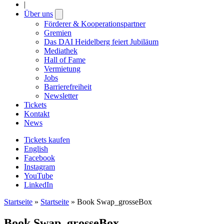
|
Über uns
Open
submenu
Förderer & Kooperationspartner
Gremien
Das DAI Heidelberg feiert Jubiläum
Mediathek
Hall of Fame
Vermietung
Jobs
Barrierefreiheit
Newsletter
Tickets
Kontakt
News
Tickets kaufen
English
Facebook
Instagram
YouTube
LinkedIn
Startseite
»
Startseite
»
Book Swap_grosseBox
Book Swap_grosseBox