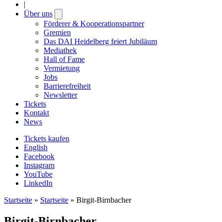
|
Über uns
Open
submenu
Förderer & Kooperationspartner
Gremien
Das DAI Heidelberg feiert Jubiläum
Mediathek
Hall of Fame
Vermietung
Jobs
Barrierefreiheit
Newsletter
Tickets
Kontakt
News
Tickets kaufen
English
Facebook
Instagram
YouTube
LinkedIn
Startseite
»
Startseite
»
Birgit-Birnbacher
Birgit-Birnbacher