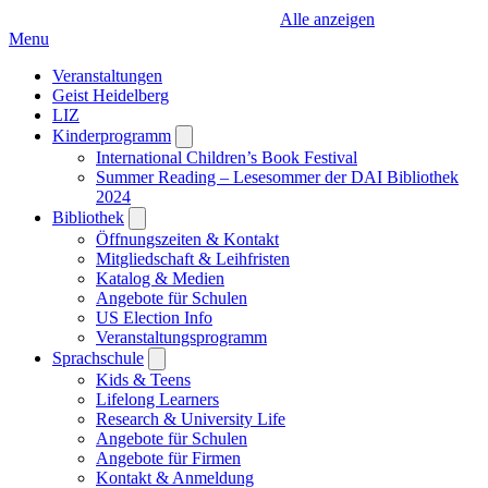
Alle anzeigen
Menu
Veranstaltungen
Geist Heidelberg
LIZ
Kinderprogramm
Open
submenu
International Children’s Book Festival
Summer Reading – Lesesommer der DAI Bibliothek
2024
Bibliothek
Open
submenu
Öffnungszeiten & Kontakt
Mitgliedschaft & Leihfristen
Katalog & Medien
Angebote für Schulen
US Election Info
Veranstaltungsprogramm
Sprachschule
Open
submenu
Kids & Teens
Lifelong Learners
Research & University Life
Angebote für Schulen
Angebote für Firmen
Kontakt & Anmeldung