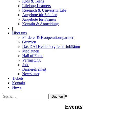
Kids & Teens
Lifelong Learners
Research & University Life
Angebote für Schulen
Angebote für Firmen
Kontakt & Anmeldung
|
Über uns
Förderer & Kooperationspartner
Gremien
Das DAI Heidelberg feiert Jubiläum
Mediathek
Hall of Fame
Vermietung
Jobs
Barrierefreiheit
Newsletter
Tickets
Kontakt
News
Suchen
×
nach:
Events