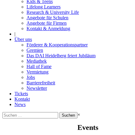
Kids & Teens
Lifelong Learners
Research & University Life
Angebote für Schulen
Angebote für Firmen
Kontakt & Anmeldung
|
Über uns
Förderer & Kooperationspartner
Gremien
Das DAI Heidelberg feiert Jubiläum
Mediathek
Hall of Fame
Vermietung
Jobs
Barrierefreiheit
Newsletter
Tickets
Kontakt
News
Suchen
×
nach:
Events