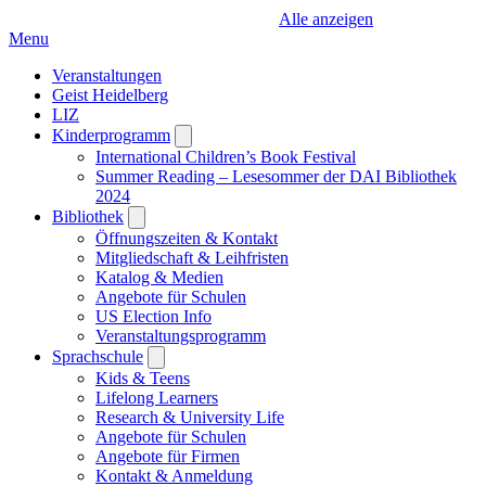
Alle anzeigen
Menu
Veranstaltungen
Geist Heidelberg
LIZ
Kinderprogramm
Open
submenu
International Children’s Book Festival
Summer Reading – Lesesommer der DAI Bibliothek
2024
Bibliothek
Open
submenu
Öffnungszeiten & Kontakt
Mitgliedschaft & Leihfristen
Katalog & Medien
Angebote für Schulen
US Election Info
Veranstaltungsprogramm
Sprachschule
Open
submenu
Kids & Teens
Lifelong Learners
Research & University Life
Angebote für Schulen
Angebote für Firmen
Kontakt & Anmeldung