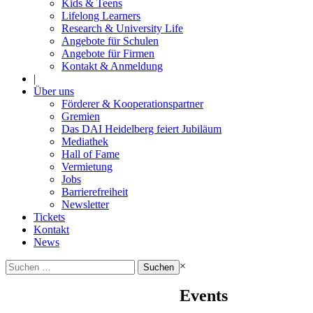
Kids & Teens
Lifelong Learners
Research & University Life
Angebote für Schulen
Angebote für Firmen
Kontakt & Anmeldung
|
Über uns
Förderer & Kooperationspartner
Gremien
Das DAI Heidelberg feiert Jubiläum
Mediathek
Hall of Fame
Vermietung
Jobs
Barrierefreiheit
Newsletter
Tickets
Kontakt
News
Suchen
×
nach:
Events