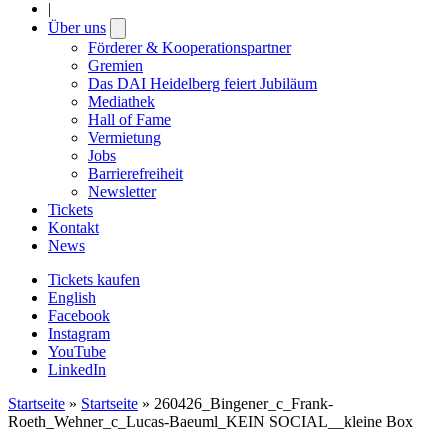
|
Über uns
Open
submenu
Förderer & Kooperationspartner
Gremien
Das DAI Heidelberg feiert Jubiläum
Mediathek
Hall of Fame
Vermietung
Jobs
Barrierefreiheit
Newsletter
Tickets
Kontakt
News
Tickets kaufen
English
Facebook
Instagram
YouTube
LinkedIn
Startseite
»
Startseite
»
260426_Bingener_c_Frank-
Roeth_Wehner_c_Lucas-Baeuml_KEIN SOCIAL__kleine Box