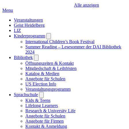
Alle anzeigen
Menu
Veranstaltungen
Geist Heidelberg
LIZ
Kinderprogramm
Open
submenu
International Children’s Book Festival
Summer Reading – Lesesommer der DAI Bibliothek
2024
Bibliothek
Open
submenu
Öffnungszeiten & Kontakt
Mitgliedschaft & Leihfristen
Katalog & Medien
Angebote für Schulen
US Election Info
Veranstaltungsprogramm
Sprachschule
Open
submenu
Kids & Teens
Lifelong Learners
Research & University Life
Angebote für Schulen
Angebote für Firmen
Kontakt & Anmeldung