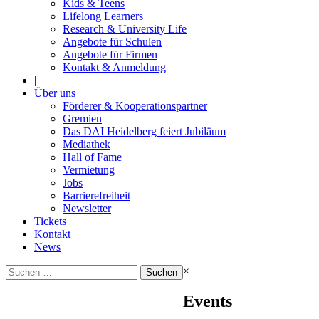
Kids & Teens
Lifelong Learners
Research & University Life
Angebote für Schulen
Angebote für Firmen
Kontakt & Anmeldung
|
Über uns
Förderer & Kooperationspartner
Gremien
Das DAI Heidelberg feiert Jubiläum
Mediathek
Hall of Fame
Vermietung
Jobs
Barrierefreiheit
Newsletter
Tickets
Kontakt
News
Suchen
×
nach:
Events