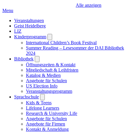
Alle anzeigen
Menu
Veranstaltungen
Geist Heidelberg
LIZ
Kinderprogramm
Open
submenu
International Children’s Book Festival
Summer Reading – Lesesommer der DAI Bibliothek
2024
Bibliothek
Open
submenu
Öffnungszeiten & Kontakt
Mitgliedschaft & Leihfristen
Katalog & Medien
Angebote für Schulen
US Election Info
Veranstaltungsprogramm
Sprachschule
Open
submenu
Kids & Teens
Lifelong Learners
Research & University Life
Angebote für Schulen
Angebote für Firmen
Kontakt & Anmeldung