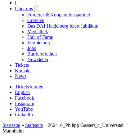
|
Über uns
Open
submenu
Förderer & Kooperationspartner
Gremien
Das DAI Heidelberg feiert Jubiläum
Mediathek
Hall of Fame
Vermietung
Jobs
Barrierefreiheit
Newsletter
Tickets
Kontakt
News
Tickets kaufen
English
Facebook
Instagram
YouTube
LinkedIn
Startseite
»
Startseite
»
260416_Philipp Gassert_c_Universität
Mannheim