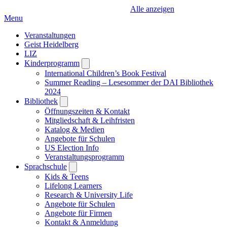
Alle anzeigen
Menu
Veranstaltungen
Geist Heidelberg
LIZ
Kinderprogramm
Open
submenu
International Children’s Book Festival
Summer Reading – Lesesommer der DAI Bibliothek
2024
Bibliothek
Open
submenu
Öffnungszeiten & Kontakt
Mitgliedschaft & Leihfristen
Katalog & Medien
Angebote für Schulen
US Election Info
Veranstaltungsprogramm
Sprachschule
Open
submenu
Kids & Teens
Lifelong Learners
Research & University Life
Angebote für Schulen
Angebote für Firmen
Kontakt & Anmeldung