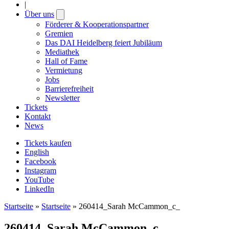
|
Über uns
Open
submenu
Förderer & Kooperationspartner
Gremien
Das DAI Heidelberg feiert Jubiläum
Mediathek
Hall of Fame
Vermietung
Jobs
Barrierefreiheit
Newsletter
Tickets
Kontakt
News
Tickets kaufen
English
Facebook
Instagram
YouTube
LinkedIn
Startseite
»
Startseite
»
260414_Sarah McCammon_c_
260414_Sarah McCammon_c_