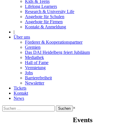
Kids & Teens
Lifelong Learners
Research & University Life
Angebote für Schulen
Angebote für Firmen
Kontakt & Anmeldung
|
Über uns
Förderer & Kooperationspartner
Gremien
Das DAI Heidelberg feiert Jubiläum
Mediathek
Hall of Fame
Vermietung
Jobs
Barrierefreiheit
Newsletter
Tickets
Kontakt
News
Suchen
×
nach:
Events