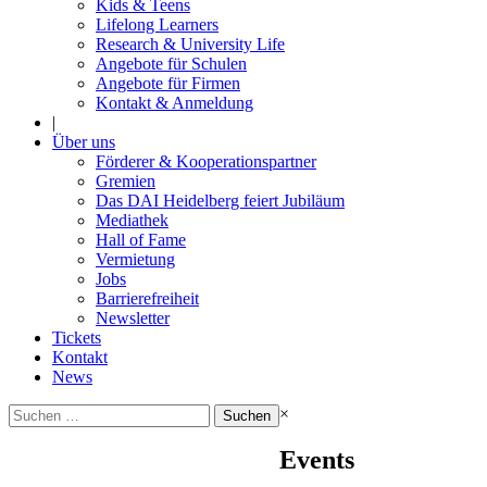
Kids & Teens
Lifelong Learners
Research & University Life
Angebote für Schulen
Angebote für Firmen
Kontakt & Anmeldung
|
Über uns
Förderer & Kooperationspartner
Gremien
Das DAI Heidelberg feiert Jubiläum
Mediathek
Hall of Fame
Vermietung
Jobs
Barrierefreiheit
Newsletter
Tickets
Kontakt
News
Suchen
×
nach:
Events