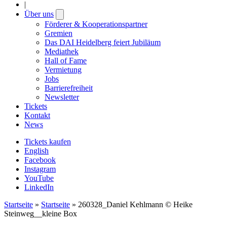
|
Über uns
Open
submenu
Förderer & Kooperationspartner
Gremien
Das DAI Heidelberg feiert Jubiläum
Mediathek
Hall of Fame
Vermietung
Jobs
Barrierefreiheit
Newsletter
Tickets
Kontakt
News
Tickets kaufen
English
Facebook
Instagram
YouTube
LinkedIn
Startseite
»
Startseite
»
260328_Daniel Kehlmann © Heike
Steinweg__kleine Box