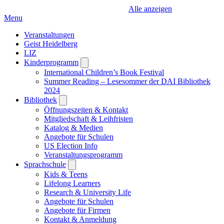
Alle anzeigen
Menu
Veranstaltungen
Geist Heidelberg
LIZ
Kinderprogramm
Open
submenu
International Children’s Book Festival
Summer Reading – Lesesommer der DAI Bibliothek
2024
Bibliothek
Open
submenu
Öffnungszeiten & Kontakt
Mitgliedschaft & Leihfristen
Katalog & Medien
Angebote für Schulen
US Election Info
Veranstaltungsprogramm
Sprachschule
Open
submenu
Kids & Teens
Lifelong Learners
Research & University Life
Angebote für Schulen
Angebote für Firmen
Kontakt & Anmeldung