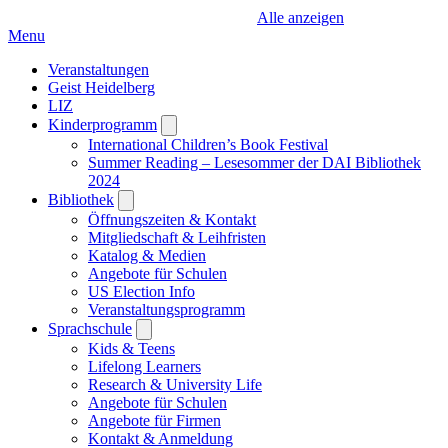
Alle anzeigen
Menu
Veranstaltungen
Geist Heidelberg
LIZ
Kinderprogramm
Open
submenu
International Children’s Book Festival
Summer Reading – Lesesommer der DAI Bibliothek
2024
Bibliothek
Open
submenu
Öffnungszeiten & Kontakt
Mitgliedschaft & Leihfristen
Katalog & Medien
Angebote für Schulen
US Election Info
Veranstaltungsprogramm
Sprachschule
Open
submenu
Kids & Teens
Lifelong Learners
Research & University Life
Angebote für Schulen
Angebote für Firmen
Kontakt & Anmeldung