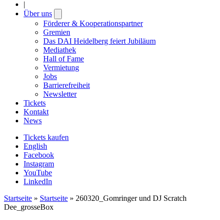
|
Über uns
Open
submenu
Förderer & Kooperationspartner
Gremien
Das DAI Heidelberg feiert Jubiläum
Mediathek
Hall of Fame
Vermietung
Jobs
Barrierefreiheit
Newsletter
Tickets
Kontakt
News
Tickets kaufen
English
Facebook
Instagram
YouTube
LinkedIn
Startseite
»
Startseite
»
260320_Gomringer und DJ Scratch
Dee_grosseBox