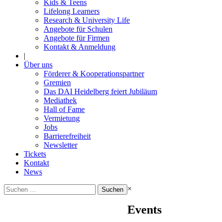
Kids & Teens
Lifelong Learners
Research & University Life
Angebote für Schulen
Angebote für Firmen
Kontakt & Anmeldung
|
Über uns
Förderer & Kooperationspartner
Gremien
Das DAI Heidelberg feiert Jubiläum
Mediathek
Hall of Fame
Vermietung
Jobs
Barrierefreiheit
Newsletter
Tickets
Kontakt
News
Suchen
×
nach:
Events