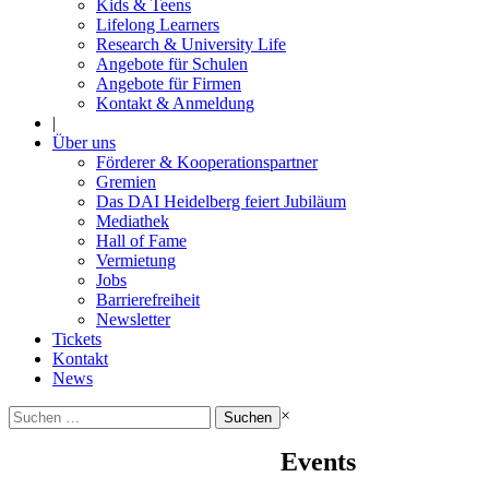
Kids & Teens
Lifelong Learners
Research & University Life
Angebote für Schulen
Angebote für Firmen
Kontakt & Anmeldung
|
Über uns
Förderer & Kooperationspartner
Gremien
Das DAI Heidelberg feiert Jubiläum
Mediathek
Hall of Fame
Vermietung
Jobs
Barrierefreiheit
Newsletter
Tickets
Kontakt
News
Suchen
×
nach:
Events