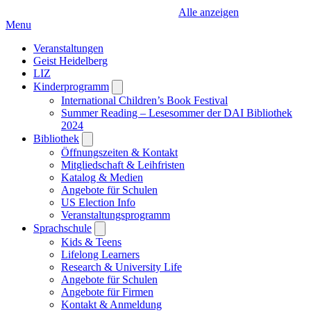
Alle anzeigen
Menu
Veranstaltungen
Geist Heidelberg
LIZ
Kinderprogramm
Open
submenu
International Children’s Book Festival
Summer Reading – Lesesommer der DAI Bibliothek
2024
Bibliothek
Open
submenu
Öffnungszeiten & Kontakt
Mitgliedschaft & Leihfristen
Katalog & Medien
Angebote für Schulen
US Election Info
Veranstaltungsprogramm
Sprachschule
Open
submenu
Kids & Teens
Lifelong Learners
Research & University Life
Angebote für Schulen
Angebote für Firmen
Kontakt & Anmeldung