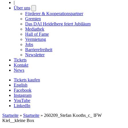
|
Über uns
Open
submenu
Förderer & Kooperationspartner
Gremien
Das DAI Heidelberg feiert Jubiläum
Mediathek
Hall of Fame
Vermietung
Jobs
Barrierefreiheit
Newsletter
Tickets
Kontakt
News
Tickets kaufen
English
Facebook
Instagram
YouTube
LinkedIn
Startseite
»
Startseite
»
260209_Stefan Kooths_c_ IFW
Kiel__kleine Box