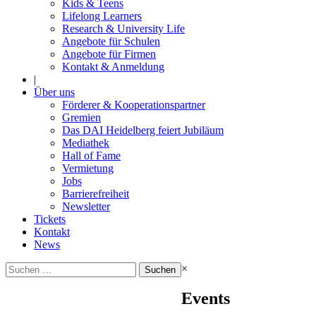
Kids & Teens
Lifelong Learners
Research & University Life
Angebote für Schulen
Angebote für Firmen
Kontakt & Anmeldung
|
Über uns
Förderer & Kooperationspartner
Gremien
Das DAI Heidelberg feiert Jubiläum
Mediathek
Hall of Fame
Vermietung
Jobs
Barrierefreiheit
Newsletter
Tickets
Kontakt
News
Suchen
×
nach:
Events