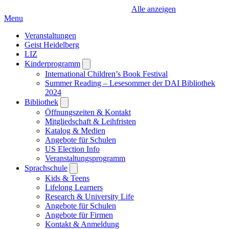
Alle anzeigen
Menu
Veranstaltungen
Geist Heidelberg
LIZ
Kinderprogramm
Open
submenu
International Children’s Book Festival
Summer Reading – Lesesommer der DAI Bibliothek
2024
Bibliothek
Open
submenu
Öffnungszeiten & Kontakt
Mitgliedschaft & Leihfristen
Katalog & Medien
Angebote für Schulen
US Election Info
Veranstaltungsprogramm
Sprachschule
Open
submenu
Kids & Teens
Lifelong Learners
Research & University Life
Angebote für Schulen
Angebote für Firmen
Kontakt & Anmeldung