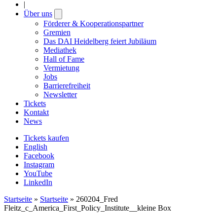
|
Über uns
Open
submenu
Förderer & Kooperationspartner
Gremien
Das DAI Heidelberg feiert Jubiläum
Mediathek
Hall of Fame
Vermietung
Jobs
Barrierefreiheit
Newsletter
Tickets
Kontakt
News
Tickets kaufen
English
Facebook
Instagram
YouTube
LinkedIn
Startseite
»
Startseite
»
260204_Fred
Fleitz_c_America_First_Policy_Institute__kleine Box