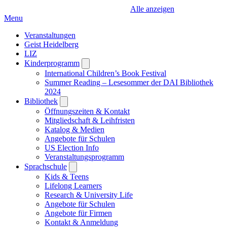
Alle anzeigen
Menu
Veranstaltungen
Geist Heidelberg
LIZ
Kinderprogramm
Open
submenu
International Children’s Book Festival
Summer Reading – Lesesommer der DAI Bibliothek
2024
Bibliothek
Open
submenu
Öffnungszeiten & Kontakt
Mitgliedschaft & Leihfristen
Katalog & Medien
Angebote für Schulen
US Election Info
Veranstaltungsprogramm
Sprachschule
Open
submenu
Kids & Teens
Lifelong Learners
Research & University Life
Angebote für Schulen
Angebote für Firmen
Kontakt & Anmeldung