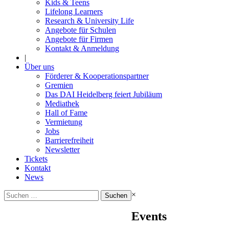
Kids & Teens
Lifelong Learners
Research & University Life
Angebote für Schulen
Angebote für Firmen
Kontakt & Anmeldung
|
Über uns
Förderer & Kooperationspartner
Gremien
Das DAI Heidelberg feiert Jubiläum
Mediathek
Hall of Fame
Vermietung
Jobs
Barrierefreiheit
Newsletter
Tickets
Kontakt
News
Suchen
×
nach:
Events