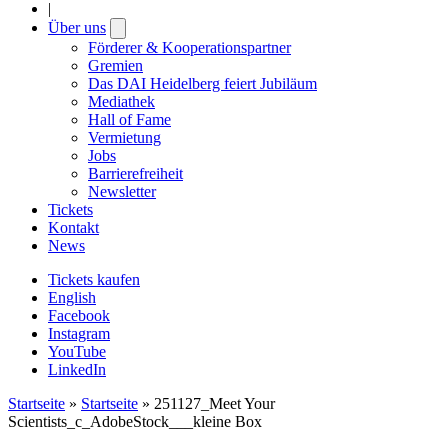
|
Über uns
Open
submenu
Förderer & Kooperationspartner
Gremien
Das DAI Heidelberg feiert Jubiläum
Mediathek
Hall of Fame
Vermietung
Jobs
Barrierefreiheit
Newsletter
Tickets
Kontakt
News
Tickets kaufen
English
Facebook
Instagram
YouTube
LinkedIn
Startseite
»
Startseite
»
251127_Meet Your
Scientists_c_AdobeStock___kleine Box