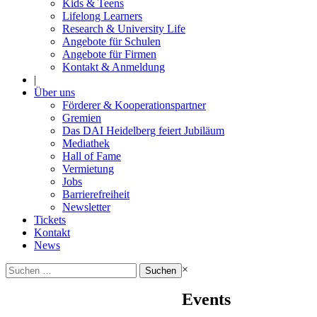
Kids & Teens
Lifelong Learners
Research & University Life
Angebote für Schulen
Angebote für Firmen
Kontakt & Anmeldung
|
Über uns
Förderer & Kooperationspartner
Gremien
Das DAI Heidelberg feiert Jubiläum
Mediathek
Hall of Fame
Vermietung
Jobs
Barrierefreiheit
Newsletter
Tickets
Kontakt
News
Suchen
×
nach:
Events