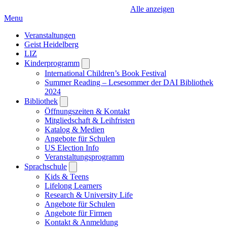
Alle anzeigen
Menu
Veranstaltungen
Geist Heidelberg
LIZ
Kinderprogramm
Open
submenu
International Children’s Book Festival
Summer Reading – Lesesommer der DAI Bibliothek
2024
Bibliothek
Open
submenu
Öffnungszeiten & Kontakt
Mitgliedschaft & Leihfristen
Katalog & Medien
Angebote für Schulen
US Election Info
Veranstaltungsprogramm
Sprachschule
Open
submenu
Kids & Teens
Lifelong Learners
Research & University Life
Angebote für Schulen
Angebote für Firmen
Kontakt & Anmeldung