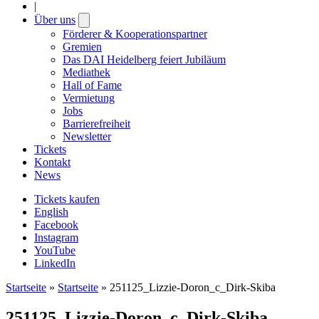
|
Über uns
Open
submenu
Förderer & Kooperationspartner
Gremien
Das DAI Heidelberg feiert Jubiläum
Mediathek
Hall of Fame
Vermietung
Jobs
Barrierefreiheit
Newsletter
Tickets
Kontakt
News
Tickets kaufen
English
Facebook
Instagram
YouTube
LinkedIn
Startseite
»
Startseite
»
251125_Lizzie-Doron_c_Dirk-Skiba
251125_Lizzie-Doron_c_Dirk-Skiba