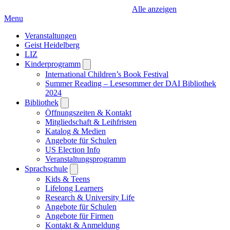
Alle anzeigen
Menu
Veranstaltungen
Geist Heidelberg
LIZ
Kinderprogramm
Open
submenu
International Children’s Book Festival
Summer Reading – Lesesommer der DAI Bibliothek
2024
Bibliothek
Open
submenu
Öffnungszeiten & Kontakt
Mitgliedschaft & Leihfristen
Katalog & Medien
Angebote für Schulen
US Election Info
Veranstaltungsprogramm
Sprachschule
Open
submenu
Kids & Teens
Lifelong Learners
Research & University Life
Angebote für Schulen
Angebote für Firmen
Kontakt & Anmeldung