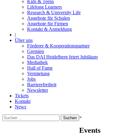
Kids & Teens
Lifelong Learners
Research & University Life
Angebote für Schulen
Angebote für Firmen
Kontakt & Anmeldung
|
Über uns
Förderer & Kooperationspartner
Gremien
Das DAI Heidelberg feiert Jubiläum
Mediathek
Hall of Fame
Vermietung
Jobs
Barrierefreiheit
Newsletter
Tickets
Kontakt
News
Suchen
×
nach:
Events