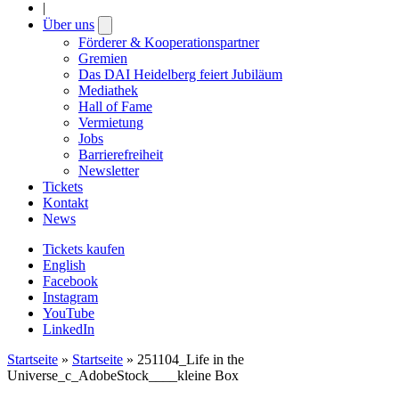
|
Über uns
Open
submenu
Förderer & Kooperationspartner
Gremien
Das DAI Heidelberg feiert Jubiläum
Mediathek
Hall of Fame
Vermietung
Jobs
Barrierefreiheit
Newsletter
Tickets
Kontakt
News
Tickets kaufen
English
Facebook
Instagram
YouTube
LinkedIn
Startseite
»
Startseite
»
251104_Life in the
Universe_c_AdobeStock____kleine Box