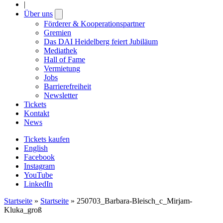
|
Über uns
Open
submenu
Förderer & Kooperationspartner
Gremien
Das DAI Heidelberg feiert Jubiläum
Mediathek
Hall of Fame
Vermietung
Jobs
Barrierefreiheit
Newsletter
Tickets
Kontakt
News
Tickets kaufen
English
Facebook
Instagram
YouTube
LinkedIn
Startseite
»
Startseite
»
250703_Barbara-Bleisch_c_Mirjam-
Kluka_groß