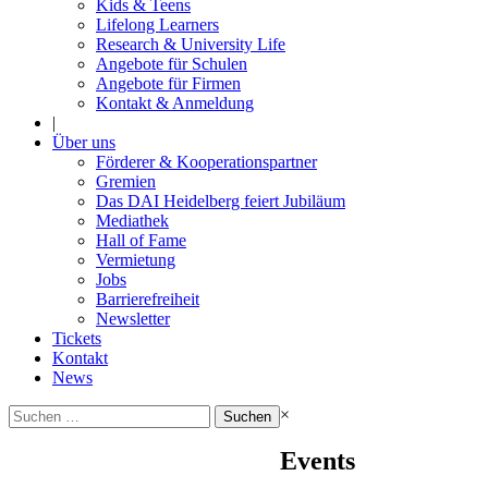
Kids & Teens
Lifelong Learners
Research & University Life
Angebote für Schulen
Angebote für Firmen
Kontakt & Anmeldung
|
Über uns
Förderer & Kooperationspartner
Gremien
Das DAI Heidelberg feiert Jubiläum
Mediathek
Hall of Fame
Vermietung
Jobs
Barrierefreiheit
Newsletter
Tickets
Kontakt
News
Suchen
×
nach:
Events