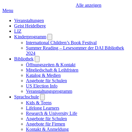
Alle anzeigen
Menu
Veranstaltungen
Geist Heidelberg
LIZ
Kinderprogramm
Open
submenu
International Children’s Book Festival
Summer Reading – Lesesommer der DAI Bibliothek
2024
Bibliothek
Open
submenu
Öffnungszeiten & Kontakt
Mitgliedschaft & Leihfristen
Katalog & Medien
Angebote für Schulen
US Election Info
Veranstaltungsprogramm
Sprachschule
Open
submenu
Kids & Teens
Lifelong Learners
Research & University Life
Angebote für Schulen
Angebote für Firmen
Kontakt & Anmeldung