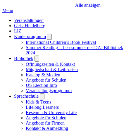
Alle anzeigen
Menu
Veranstaltungen
Geist Heidelberg
LIZ
Kinderprogramm
Open
submenu
International Children’s Book Festival
Summer Reading – Lesesommer der DAI Bibliothek
2024
Bibliothek
Open
submenu
Öffnungszeiten & Kontakt
Mitgliedschaft & Leihfristen
Katalog & Medien
Angebote für Schulen
US Election Info
Veranstaltungsprogramm
Sprachschule
Open
submenu
Kids & Teens
Lifelong Learners
Research & University Life
Angebote für Schulen
Angebote für Firmen
Kontakt & Anmeldung