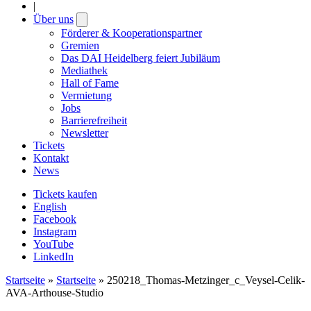
|
Über uns
Open
submenu
Förderer & Kooperationspartner
Gremien
Das DAI Heidelberg feiert Jubiläum
Mediathek
Hall of Fame
Vermietung
Jobs
Barrierefreiheit
Newsletter
Tickets
Kontakt
News
Tickets kaufen
English
Facebook
Instagram
YouTube
LinkedIn
Startseite
»
Startseite
»
250218_Thomas-Metzinger_c_Veysel-Celik-
AVA-Arthouse-Studio