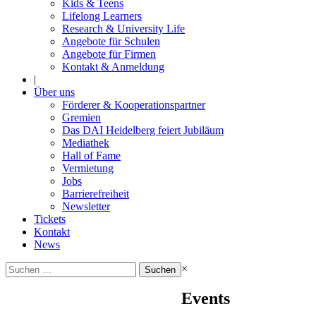
Kids & Teens
Lifelong Learners
Research & University Life
Angebote für Schulen
Angebote für Firmen
Kontakt & Anmeldung
|
Über uns
Förderer & Kooperationspartner
Gremien
Das DAI Heidelberg feiert Jubiläum
Mediathek
Hall of Fame
Vermietung
Jobs
Barrierefreiheit
Newsletter
Tickets
Kontakt
News
Suchen
×
nach:
Events