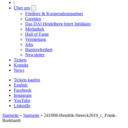
|
Über uns
Open
submenu
Förderer & Kooperationspartner
Gremien
Das DAI Heidelberg feiert Jubiläum
Mediathek
Hall of Fame
Vermietung
Jobs
Barrierefreiheit
Newsletter
Tickets
Kontakt
News
Tickets kaufen
English
Facebook
Instagram
YouTube
LinkedIn
Startseite
»
Startseite
»
241008-Hendrik-Streeck2019_c_Frank-
Burkhardt