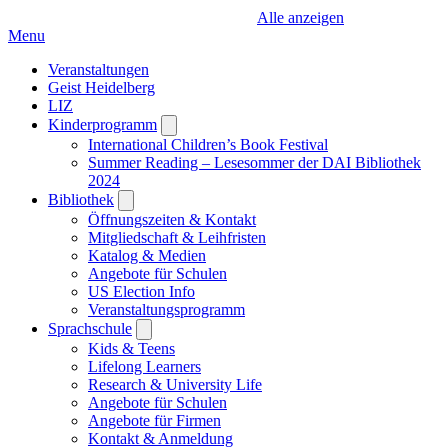
Alle anzeigen
Menu
Veranstaltungen
Geist Heidelberg
LIZ
Kinderprogramm
Open
submenu
International Children’s Book Festival
Summer Reading – Lesesommer der DAI Bibliothek
2024
Bibliothek
Open
submenu
Öffnungszeiten & Kontakt
Mitgliedschaft & Leihfristen
Katalog & Medien
Angebote für Schulen
US Election Info
Veranstaltungsprogramm
Sprachschule
Open
submenu
Kids & Teens
Lifelong Learners
Research & University Life
Angebote für Schulen
Angebote für Firmen
Kontakt & Anmeldung