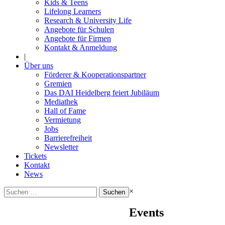
Kids & Teens
Lifelong Learners
Research & University Life
Angebote für Schulen
Angebote für Firmen
Kontakt & Anmeldung
|
Über uns
Förderer & Kooperationspartner
Gremien
Das DAI Heidelberg feiert Jubiläum
Mediathek
Hall of Fame
Vermietung
Jobs
Barrierefreiheit
Newsletter
Tickets
Kontakt
News
Suchen
×
nach:
Events