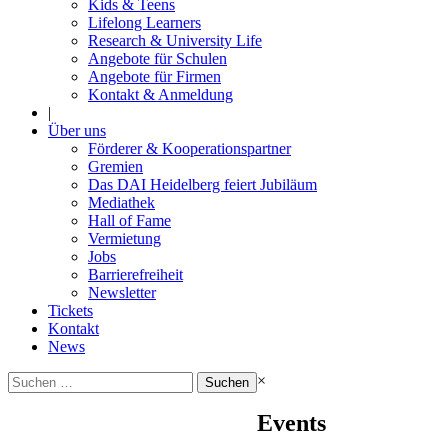
Kids & Teens
Lifelong Learners
Research & University Life
Angebote für Schulen
Angebote für Firmen
Kontakt & Anmeldung
|
Über uns
Förderer & Kooperationspartner
Gremien
Das DAI Heidelberg feiert Jubiläum
Mediathek
Hall of Fame
Vermietung
Jobs
Barrierefreiheit
Newsletter
Tickets
Kontakt
News
Suchen
×
nach:
Events