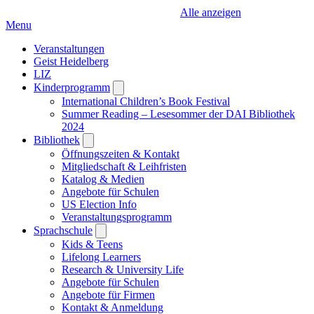
Alle anzeigen
Menu
Veranstaltungen
Geist Heidelberg
LIZ
Kinderprogramm
Open
submenu
International Children’s Book Festival
Summer Reading – Lesesommer der DAI Bibliothek
2024
Bibliothek
Open
submenu
Öffnungszeiten & Kontakt
Mitgliedschaft & Leihfristen
Katalog & Medien
Angebote für Schulen
US Election Info
Veranstaltungsprogramm
Sprachschule
Open
submenu
Kids & Teens
Lifelong Learners
Research & University Life
Angebote für Schulen
Angebote für Firmen
Kontakt & Anmeldung