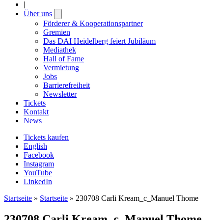
|
Über uns
Open
submenu
Förderer & Kooperationspartner
Gremien
Das DAI Heidelberg feiert Jubiläum
Mediathek
Hall of Fame
Vermietung
Jobs
Barrierefreiheit
Newsletter
Tickets
Kontakt
News
Tickets kaufen
English
Facebook
Instagram
YouTube
LinkedIn
Startseite
»
Startseite
»
230708 Carli Kream_c_Manuel Thome
230708 Carli Kream_c_Manuel Thome