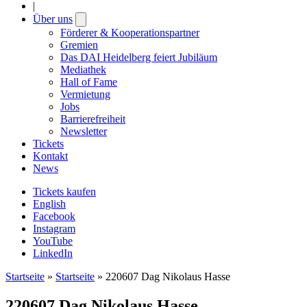
|
Über uns
Open
submenu
Förderer & Kooperationspartner
Gremien
Das DAI Heidelberg feiert Jubiläum
Mediathek
Hall of Fame
Vermietung
Jobs
Barrierefreiheit
Newsletter
Tickets
Kontakt
News
Tickets kaufen
English
Facebook
Instagram
YouTube
LinkedIn
Startseite
»
Startseite
»
220607 Dag Nikolaus Hasse
220607 Dag Nikolaus Hasse