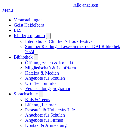
Alle anzeigen
Menu
Veranstaltungen
Geist Heidelberg
LIZ
Kinderprogramm
Open
submenu
International Children’s Book Festival
Summer Reading – Lesesommer der DAI Bibliothek
2024
Bibliothek
Open
submenu
Öffnungszeiten & Kontakt
Mitgliedschaft & Leihfristen
Katalog & Medien
Angebote für Schulen
US Election Info
Veranstaltungsprogramm
Sprachschule
Open
submenu
Kids & Teens
Lifelong Learners
Research & University Life
Angebote für Schulen
Angebote für Firmen
Kontakt & Anmeldung