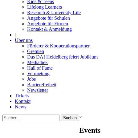
Kids & Teens
Lifelong Learners
Research & University Life
Angebote für Schulen
Angebote für Firmen
Kontakt & Anmeldung
|
Über uns
Förderer & Kooperationspartner
Gremien
Das DAI Heidelberg feiert Jubiläum
Mediathek
Hall of Fame
Vermietung
Jobs
Barrierefreiheit
Newsletter
Tickets
Kontakt
News
Suchen
×
nach:
Events