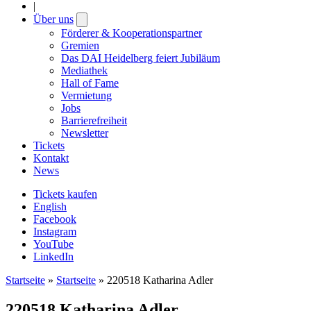
|
Über uns
Open
submenu
Förderer & Kooperationspartner
Gremien
Das DAI Heidelberg feiert Jubiläum
Mediathek
Hall of Fame
Vermietung
Jobs
Barrierefreiheit
Newsletter
Tickets
Kontakt
News
Tickets kaufen
English
Facebook
Instagram
YouTube
LinkedIn
Startseite
»
Startseite
»
220518 Katharina Adler
220518 Katharina Adler