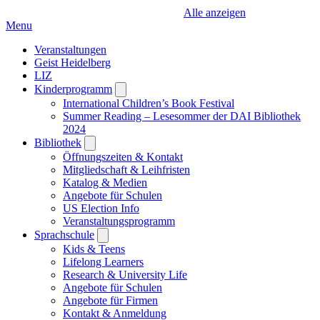
Alle anzeigen
Menu
Veranstaltungen
Geist Heidelberg
LIZ
Kinderprogramm
Open
submenu
International Children’s Book Festival
Summer Reading – Lesesommer der DAI Bibliothek
2024
Bibliothek
Open
submenu
Öffnungszeiten & Kontakt
Mitgliedschaft & Leihfristen
Katalog & Medien
Angebote für Schulen
US Election Info
Veranstaltungsprogramm
Sprachschule
Open
submenu
Kids & Teens
Lifelong Learners
Research & University Life
Angebote für Schulen
Angebote für Firmen
Kontakt & Anmeldung