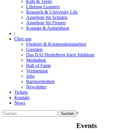
Kids & Teens
Lifelong Learners
Research & University Life
Angebote für Schulen
Angebote für Firmen
Kontakt & Anmeldung
|
Über uns
Förderer & Kooperationspartner
Gremien
Das DAI Heidelberg feiert Jubiläum
Mediathek
Hall of Fame
Vermietung
Jobs
Barrierefreiheit
Newsletter
Tickets
Kontakt
News
Suchen
×
nach:
Events