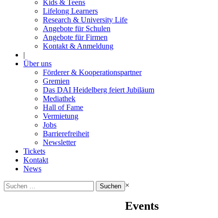
Kids & Teens
Lifelong Learners
Research & University Life
Angebote für Schulen
Angebote für Firmen
Kontakt & Anmeldung
|
Über uns
Förderer & Kooperationspartner
Gremien
Das DAI Heidelberg feiert Jubiläum
Mediathek
Hall of Fame
Vermietung
Jobs
Barrierefreiheit
Newsletter
Tickets
Kontakt
News
Suchen
×
nach:
Events