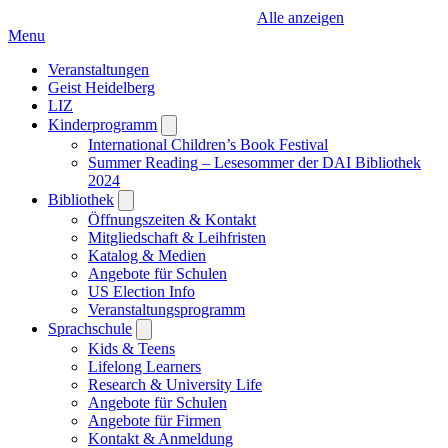
Alle anzeigen
Menu
Veranstaltungen
Geist Heidelberg
LIZ
Kinderprogramm
Open
submenu
International Children’s Book Festival
Summer Reading – Lesesommer der DAI Bibliothek
2024
Bibliothek
Open
submenu
Öffnungszeiten & Kontakt
Mitgliedschaft & Leihfristen
Katalog & Medien
Angebote für Schulen
US Election Info
Veranstaltungsprogramm
Sprachschule
Open
submenu
Kids & Teens
Lifelong Learners
Research & University Life
Angebote für Schulen
Angebote für Firmen
Kontakt & Anmeldung