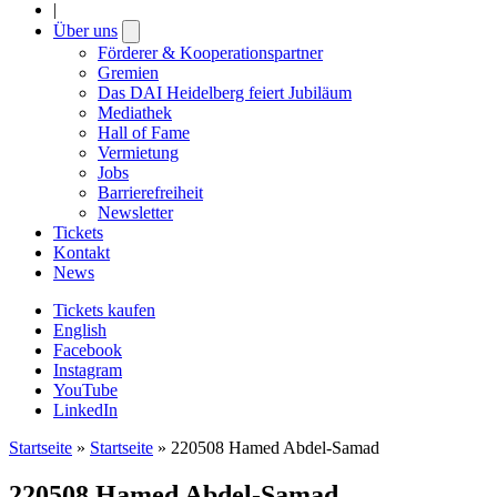
|
Über uns
Open
submenu
Förderer & Kooperationspartner
Gremien
Das DAI Heidelberg feiert Jubiläum
Mediathek
Hall of Fame
Vermietung
Jobs
Barrierefreiheit
Newsletter
Tickets
Kontakt
News
Tickets kaufen
English
Facebook
Instagram
YouTube
LinkedIn
Startseite
»
Startseite
»
220508 Hamed Abdel-Samad
220508 Hamed Abdel-Samad