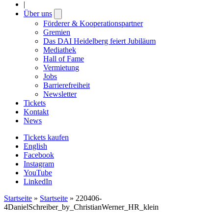
|
Über uns
Open
submenu
Förderer & Kooperationspartner
Gremien
Das DAI Heidelberg feiert Jubiläum
Mediathek
Hall of Fame
Vermietung
Jobs
Barrierefreiheit
Newsletter
Tickets
Kontakt
News
Tickets kaufen
English
Facebook
Instagram
YouTube
LinkedIn
Startseite
»
Startseite
»
220406-
4DanielSchreiber_by_ChristianWerner_HR_klein