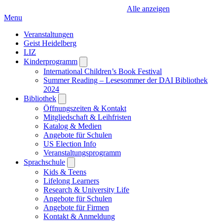
Alle anzeigen
Menu
Veranstaltungen
Geist Heidelberg
LIZ
Kinderprogramm
Open
submenu
International Children’s Book Festival
Summer Reading – Lesesommer der DAI Bibliothek
2024
Bibliothek
Open
submenu
Öffnungszeiten & Kontakt
Mitgliedschaft & Leihfristen
Katalog & Medien
Angebote für Schulen
US Election Info
Veranstaltungsprogramm
Sprachschule
Open
submenu
Kids & Teens
Lifelong Learners
Research & University Life
Angebote für Schulen
Angebote für Firmen
Kontakt & Anmeldung