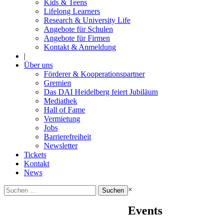
Kids & Teens
Lifelong Learners
Research & University Life
Angebote für Schulen
Angebote für Firmen
Kontakt & Anmeldung
|
Über uns
Förderer & Kooperationspartner
Gremien
Das DAI Heidelberg feiert Jubiläum
Mediathek
Hall of Fame
Vermietung
Jobs
Barrierefreiheit
Newsletter
Tickets
Kontakt
News
Suchen
×
nach:
Events