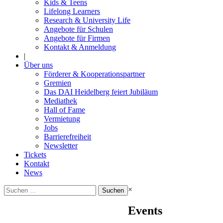
Kids & Teens
Lifelong Learners
Research & University Life
Angebote für Schulen
Angebote für Firmen
Kontakt & Anmeldung
|
Über uns
Förderer & Kooperationspartner
Gremien
Das DAI Heidelberg feiert Jubiläum
Mediathek
Hall of Fame
Vermietung
Jobs
Barrierefreiheit
Newsletter
Tickets
Kontakt
News
Suchen
×
nach:
Events