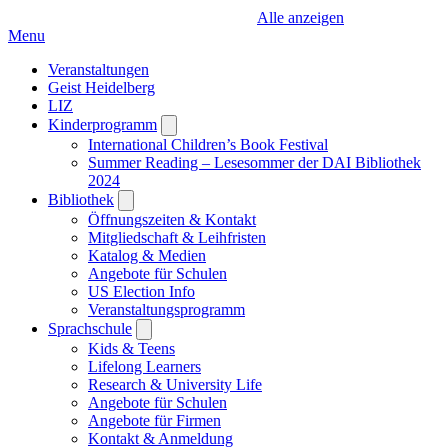
Alle anzeigen
Menu
Veranstaltungen
Geist Heidelberg
LIZ
Kinderprogramm
Open
submenu
International Children’s Book Festival
Summer Reading – Lesesommer der DAI Bibliothek
2024
Bibliothek
Open
submenu
Öffnungszeiten & Kontakt
Mitgliedschaft & Leihfristen
Katalog & Medien
Angebote für Schulen
US Election Info
Veranstaltungsprogramm
Sprachschule
Open
submenu
Kids & Teens
Lifelong Learners
Research & University Life
Angebote für Schulen
Angebote für Firmen
Kontakt & Anmeldung