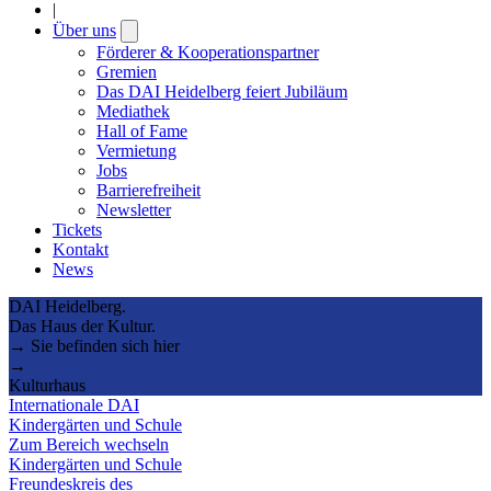
|
Über uns
Open
submenu
Förderer & Kooperationspartner
Gremien
Das DAI Heidelberg feiert Jubiläum
Mediathek
Hall of Fame
Vermietung
Jobs
Barrierefreiheit
Newsletter
Tickets
Kontakt
News
DAI Heidelberg.
Das Haus der Kultur.
→ Sie befinden sich hier
→
Kulturhaus
Internationale DAI
Kindergärten und Schule
Zum Bereich wechseln
Kindergärten und Schule
Freundeskreis des