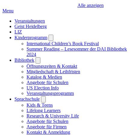
Alle anzeigen
Menu
Veranstaltungen
Geist Heidelberg
LIZ
Kinderprogramm
Open
submenu
International Children’s Book Festival
Summer Reading – Lesesommer der DAI Bibliothek
2024
Bibliothek
Open
submenu
Öffnungszeiten & Kontakt
Mitgliedschaft & Leihfristen
Katalog & Medien
Angebote für Schulen
US Election Info
Veranstaltungsprogramm
Sprachschule
Open
submenu
Kids & Teens
Lifelong Learners
Research & University Life
Angebote für Schulen
Angebote für Firmen
Kontakt & Anmeldung