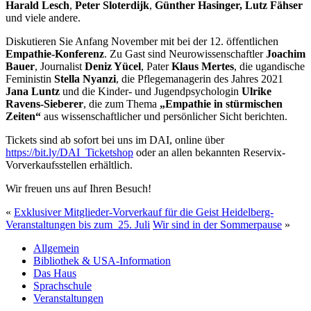
Harald Lesch
,
Peter Sloterdijk
,
Günther Hasinger, Lutz Fähser
und viele andere.
Diskutieren Sie Anfang November mit bei der 12. öffentlichen
Empathie-Konferenz
. Zu Gast sind Neurowissenschaftler
Joachim
Bauer
, Journalist
Deniz Yücel
, Pater
Klaus Mertes
, die ugandische
Feministin
Stella Nyanzi
, die Pflegemanagerin des Jahres 2021
Jana Luntz
und die Kinder- und Jugendpsychologin
Ulrike
Ravens-Sieberer
, die zum Thema
„Empathie in stürmischen
Zeiten“
aus wissenschaftlicher und persönlicher Sicht berichten.
Tickets sind ab sofort bei uns im DAI, online über
https://bit.ly/DAI_Ticketshop
oder an allen bekannten Reservix-
Vorverkaufsstellen erhältlich.
Wir freuen uns auf Ihren Besuch!
«
Exklusiver Mitglieder-Vorverkauf für die Geist Heidelberg-
Veranstaltungen bis zum 25. Juli
Wir sind in der Sommerpause
»
Allgemein
Bibliothek & USA-Information
Das Haus
Sprachschule
Veranstaltungen