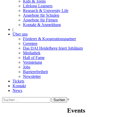
Kids & Teens
Lifelong Learners
Research & University Life
Angebote für Schulen
Angebote für Firmen
Kontakt & Anmeldung
|
Über uns
Förderer & Kooperationspartner
Gremien
Das DAI Heidelberg feiert Jubiläum
Mediathek
Hall of Fame
Vermietung
Jobs
Barrierefreiheit
Newsletter
Tickets
Kontakt
News
Suchen
×
nach:
Events