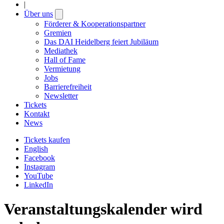
|
Über uns
Open
submenu
Förderer & Kooperationspartner
Gremien
Das DAI Heidelberg feiert Jubiläum
Mediathek
Hall of Fame
Vermietung
Jobs
Barrierefreiheit
Newsletter
Tickets
Kontakt
News
Tickets kaufen
English
Facebook
Instagram
YouTube
LinkedIn
Veranstaltungskalender wird