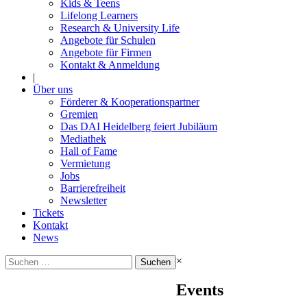
Kids & Teens
Lifelong Learners
Research & University Life
Angebote für Schulen
Angebote für Firmen
Kontakt & Anmeldung
|
Über uns
Förderer & Kooperationspartner
Gremien
Das DAI Heidelberg feiert Jubiläum
Mediathek
Hall of Fame
Vermietung
Jobs
Barrierefreiheit
Newsletter
Tickets
Kontakt
News
Suchen
×
nach:
Events