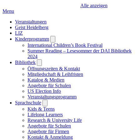
Alle anzeigen
Menu
Veranstaltungen
Geist Heidelberg
LIZ
Kinderprogramm
Open
submenu
International Children’s Book Festival
Summer Reading – Lesesommer der DAI Bibliothek
2024
Bibliothek
Open
submenu
Öffnungszeiten & Kontakt
Mitgliedschaft & Leihfristen
Katalog & Medien
Angebote für Schulen
US Election Info
Veranstaltungsprogramm
Sprachschule
Open
submenu
Kids & Teens
Lifelong Learners
Research & University Life
Angebote für Schulen
Angebote für Firmen
Kontakt & Anmeldung