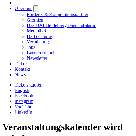
|
Über uns
Open
submenu
Förderer & Kooperationspartner
Gremien
Das DAI Heidelberg feiert Jubiläum
Mediathek
Hall of Fame
Vermietung
Jobs
Barrierefreiheit
Newsletter
Tickets
Kontakt
News
Tickets kaufen
English
Facebook
Instagram
YouTube
LinkedIn
Veranstaltungskalender wird