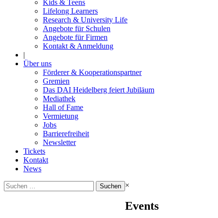
Kids & Teens
Lifelong Learners
Research & University Life
Angebote für Schulen
Angebote für Firmen
Kontakt & Anmeldung
|
Über uns
Förderer & Kooperationspartner
Gremien
Das DAI Heidelberg feiert Jubiläum
Mediathek
Hall of Fame
Vermietung
Jobs
Barrierefreiheit
Newsletter
Tickets
Kontakt
News
Suchen
×
nach:
Events