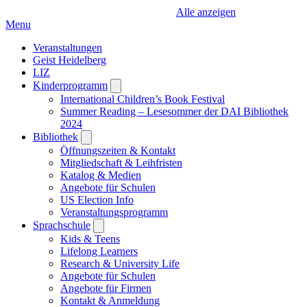
Alle anzeigen
Menu
Veranstaltungen
Geist Heidelberg
LIZ
Kinderprogramm
Open
submenu
International Children’s Book Festival
Summer Reading – Lesesommer der DAI Bibliothek
2024
Bibliothek
Open
submenu
Öffnungszeiten & Kontakt
Mitgliedschaft & Leihfristen
Katalog & Medien
Angebote für Schulen
US Election Info
Veranstaltungsprogramm
Sprachschule
Open
submenu
Kids & Teens
Lifelong Learners
Research & University Life
Angebote für Schulen
Angebote für Firmen
Kontakt & Anmeldung