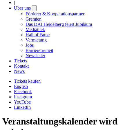
|
Über uns
Open
submenu
Förderer & Kooperationspartner
Gremien
Das DAI Heidelberg feiert Jubiläum
Mediathek
Hall of Fame
Vermietung
Jobs
Barrierefreiheit
Newsletter
Tickets
Kontakt
News
Tickets kaufen
English
Facebook
Instagram
YouTube
LinkedIn
Veranstaltungskalender wird