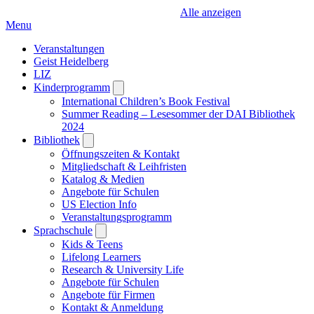
Alle anzeigen
Menu
Veranstaltungen
Geist Heidelberg
LIZ
Kinderprogramm
Open
submenu
International Children’s Book Festival
Summer Reading – Lesesommer der DAI Bibliothek
2024
Bibliothek
Open
submenu
Öffnungszeiten & Kontakt
Mitgliedschaft & Leihfristen
Katalog & Medien
Angebote für Schulen
US Election Info
Veranstaltungsprogramm
Sprachschule
Open
submenu
Kids & Teens
Lifelong Learners
Research & University Life
Angebote für Schulen
Angebote für Firmen
Kontakt & Anmeldung