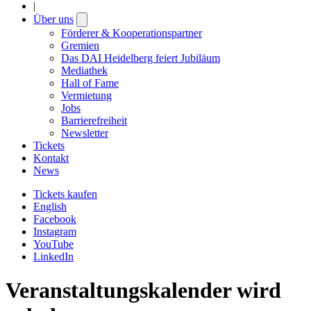
|
Über uns
Open
submenu
Förderer & Kooperationspartner
Gremien
Das DAI Heidelberg feiert Jubiläum
Mediathek
Hall of Fame
Vermietung
Jobs
Barrierefreiheit
Newsletter
Tickets
Kontakt
News
Tickets kaufen
English
Facebook
Instagram
YouTube
LinkedIn
Veranstaltungskalender wird