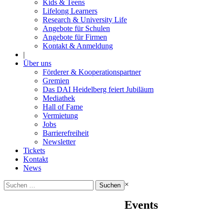
Kids & Teens
Lifelong Learners
Research & University Life
Angebote für Schulen
Angebote für Firmen
Kontakt & Anmeldung
|
Über uns
Förderer & Kooperationspartner
Gremien
Das DAI Heidelberg feiert Jubiläum
Mediathek
Hall of Fame
Vermietung
Jobs
Barrierefreiheit
Newsletter
Tickets
Kontakt
News
Suchen
×
nach:
Events