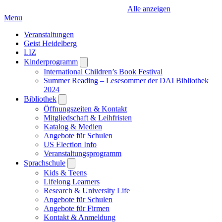
Alle anzeigen
Menu
Veranstaltungen
Geist Heidelberg
LIZ
Kinderprogramm
Open
submenu
International Children’s Book Festival
Summer Reading – Lesesommer der DAI Bibliothek
2024
Bibliothek
Open
submenu
Öffnungszeiten & Kontakt
Mitgliedschaft & Leihfristen
Katalog & Medien
Angebote für Schulen
US Election Info
Veranstaltungsprogramm
Sprachschule
Open
submenu
Kids & Teens
Lifelong Learners
Research & University Life
Angebote für Schulen
Angebote für Firmen
Kontakt & Anmeldung