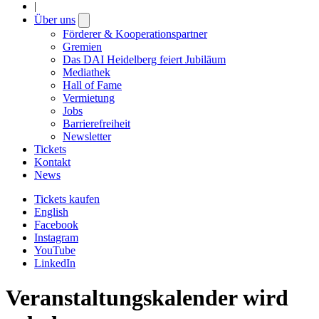
|
Über uns
Open
submenu
Förderer & Kooperationspartner
Gremien
Das DAI Heidelberg feiert Jubiläum
Mediathek
Hall of Fame
Vermietung
Jobs
Barrierefreiheit
Newsletter
Tickets
Kontakt
News
Tickets kaufen
English
Facebook
Instagram
YouTube
LinkedIn
Veranstaltungskalender wird