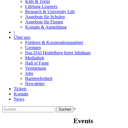
Kids & Teens
Lifelong Learners
Research & University Life
Angebote für Schulen
Angebote für Firmen
Kontakt & Anmeldung
|
Über uns
Förderer & Kooperationspartner
Gremien
Das DAI Heidelberg feiert Jubiläum
Mediathek
Hall of Fame
Vermietung
Jobs
Barrierefreiheit
Newsletter
Tickets
Kontakt
News
Suchen
×
nach:
Events