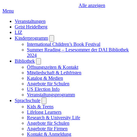
Alle anzeigen
Menu
Veranstaltungen
Geist Heidelberg
LIZ
Kinderprogramm
Open
submenu
International Children’s Book Festival
Summer Reading – Lesesommer der DAI Bibliothek
2024
Bibliothek
Open
submenu
Öffnungszeiten & Kontakt
Mitgliedschaft & Leihfristen
Katalog & Medien
Angebote für Schulen
US Election Info
Veranstaltungsprogramm
Sprachschule
Open
submenu
Kids & Teens
Lifelong Learners
Research & University Life
Angebote für Schulen
Angebote für Firmen
Kontakt & Anmeldung