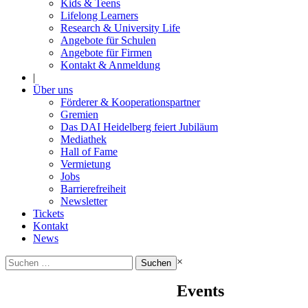
Kids & Teens
Lifelong Learners
Research & University Life
Angebote für Schulen
Angebote für Firmen
Kontakt & Anmeldung
|
Über uns
Förderer & Kooperationspartner
Gremien
Das DAI Heidelberg feiert Jubiläum
Mediathek
Hall of Fame
Vermietung
Jobs
Barrierefreiheit
Newsletter
Tickets
Kontakt
News
Suchen
×
nach:
Events