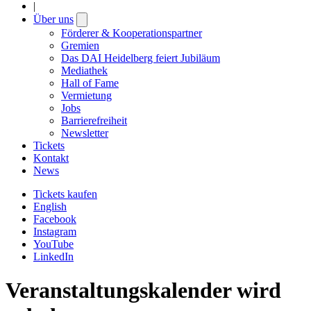
|
Über uns
Open
submenu
Förderer & Kooperationspartner
Gremien
Das DAI Heidelberg feiert Jubiläum
Mediathek
Hall of Fame
Vermietung
Jobs
Barrierefreiheit
Newsletter
Tickets
Kontakt
News
Tickets kaufen
English
Facebook
Instagram
YouTube
LinkedIn
Veranstaltungskalender wird