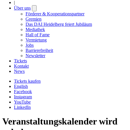
|
Über uns
Open
submenu
Förderer & Kooperationspartner
Gremien
Das DAI Heidelberg feiert Jubiläum
Mediathek
Hall of Fame
Vermietung
Jobs
Barrierefreiheit
Newsletter
Tickets
Kontakt
News
Tickets kaufen
English
Facebook
Instagram
YouTube
LinkedIn
Veranstaltungskalender wird