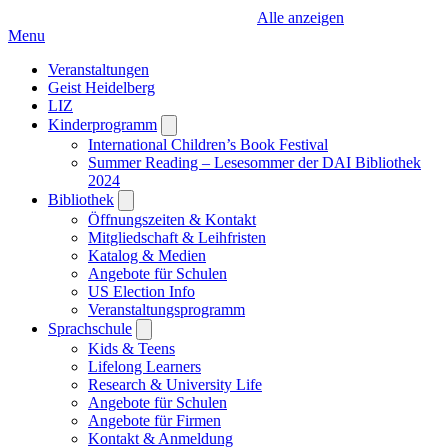
Alle anzeigen
Menu
Veranstaltungen
Geist Heidelberg
LIZ
Kinderprogramm
Open
submenu
International Children’s Book Festival
Summer Reading – Lesesommer der DAI Bibliothek
2024
Bibliothek
Open
submenu
Öffnungszeiten & Kontakt
Mitgliedschaft & Leihfristen
Katalog & Medien
Angebote für Schulen
US Election Info
Veranstaltungsprogramm
Sprachschule
Open
submenu
Kids & Teens
Lifelong Learners
Research & University Life
Angebote für Schulen
Angebote für Firmen
Kontakt & Anmeldung