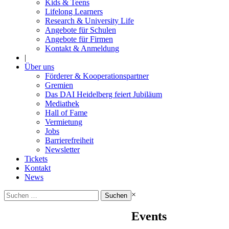
Kids & Teens
Lifelong Learners
Research & University Life
Angebote für Schulen
Angebote für Firmen
Kontakt & Anmeldung
|
Über uns
Förderer & Kooperationspartner
Gremien
Das DAI Heidelberg feiert Jubiläum
Mediathek
Hall of Fame
Vermietung
Jobs
Barrierefreiheit
Newsletter
Tickets
Kontakt
News
Suchen
×
nach:
Events