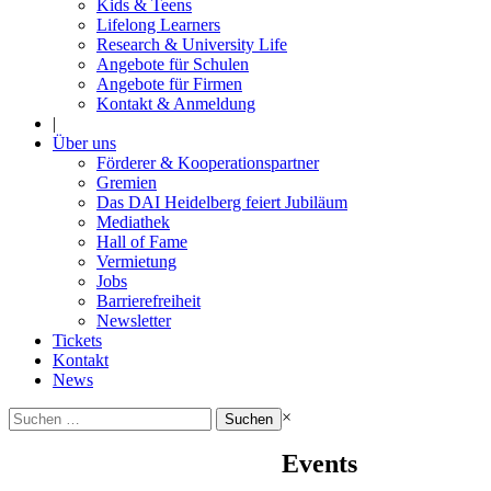
Kids & Teens
Lifelong Learners
Research & University Life
Angebote für Schulen
Angebote für Firmen
Kontakt & Anmeldung
|
Über uns
Förderer & Kooperationspartner
Gremien
Das DAI Heidelberg feiert Jubiläum
Mediathek
Hall of Fame
Vermietung
Jobs
Barrierefreiheit
Newsletter
Tickets
Kontakt
News
Suchen
×
nach:
Events