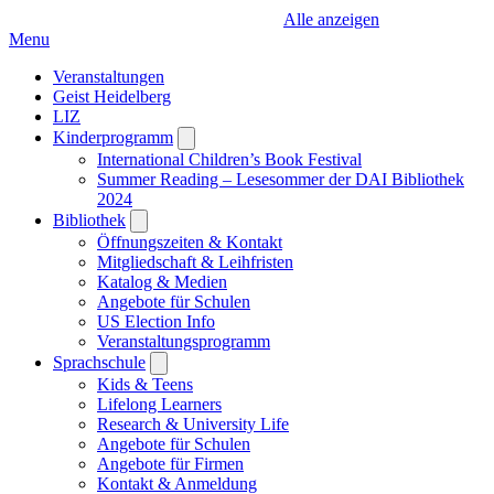
Alle anzeigen
Menu
Veranstaltungen
Geist Heidelberg
LIZ
Kinderprogramm
Open
submenu
International Children’s Book Festival
Summer Reading – Lesesommer der DAI Bibliothek
2024
Bibliothek
Open
submenu
Öffnungszeiten & Kontakt
Mitgliedschaft & Leihfristen
Katalog & Medien
Angebote für Schulen
US Election Info
Veranstaltungsprogramm
Sprachschule
Open
submenu
Kids & Teens
Lifelong Learners
Research & University Life
Angebote für Schulen
Angebote für Firmen
Kontakt & Anmeldung