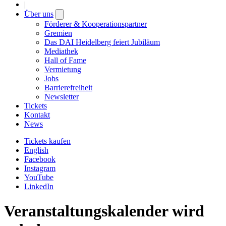
|
Über uns
Open
submenu
Förderer & Kooperationspartner
Gremien
Das DAI Heidelberg feiert Jubiläum
Mediathek
Hall of Fame
Vermietung
Jobs
Barrierefreiheit
Newsletter
Tickets
Kontakt
News
Tickets kaufen
English
Facebook
Instagram
YouTube
LinkedIn
Veranstaltungskalender wird