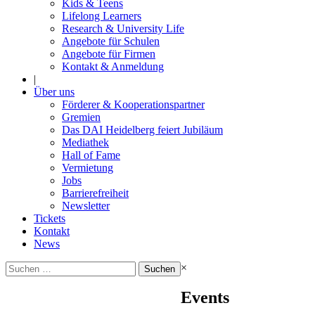
Kids & Teens
Lifelong Learners
Research & University Life
Angebote für Schulen
Angebote für Firmen
Kontakt & Anmeldung
|
Über uns
Förderer & Kooperationspartner
Gremien
Das DAI Heidelberg feiert Jubiläum
Mediathek
Hall of Fame
Vermietung
Jobs
Barrierefreiheit
Newsletter
Tickets
Kontakt
News
Suchen
×
nach:
Events