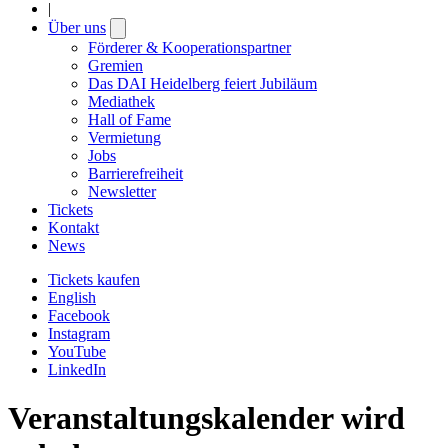
|
Über uns
Open
submenu
Förderer & Kooperationspartner
Gremien
Das DAI Heidelberg feiert Jubiläum
Mediathek
Hall of Fame
Vermietung
Jobs
Barrierefreiheit
Newsletter
Tickets
Kontakt
News
Tickets kaufen
English
Facebook
Instagram
YouTube
LinkedIn
Veranstaltungskalender wird