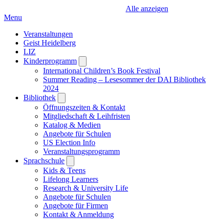
Alle anzeigen
Menu
Veranstaltungen
Geist Heidelberg
LIZ
Kinderprogramm
Open
submenu
International Children’s Book Festival
Summer Reading – Lesesommer der DAI Bibliothek
2024
Bibliothek
Open
submenu
Öffnungszeiten & Kontakt
Mitgliedschaft & Leihfristen
Katalog & Medien
Angebote für Schulen
US Election Info
Veranstaltungsprogramm
Sprachschule
Open
submenu
Kids & Teens
Lifelong Learners
Research & University Life
Angebote für Schulen
Angebote für Firmen
Kontakt & Anmeldung