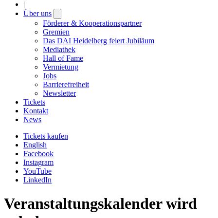
|
Über uns
Open
submenu
Förderer & Kooperationspartner
Gremien
Das DAI Heidelberg feiert Jubiläum
Mediathek
Hall of Fame
Vermietung
Jobs
Barrierefreiheit
Newsletter
Tickets
Kontakt
News
Tickets kaufen
English
Facebook
Instagram
YouTube
LinkedIn
Veranstaltungskalender wird