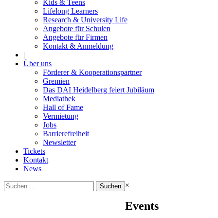
Kids & Teens
Lifelong Learners
Research & University Life
Angebote für Schulen
Angebote für Firmen
Kontakt & Anmeldung
|
Über uns
Förderer & Kooperationspartner
Gremien
Das DAI Heidelberg feiert Jubiläum
Mediathek
Hall of Fame
Vermietung
Jobs
Barrierefreiheit
Newsletter
Tickets
Kontakt
News
Suchen
×
nach:
Events