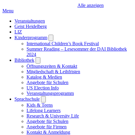
Alle anzeigen
Menu
Veranstaltungen
Geist Heidelberg
LIZ
Kinderprogramm
Open
submenu
International Children’s Book Festival
Summer Reading – Lesesommer der DAI Bibliothek
2024
Bibliothek
Open
submenu
Öffnungszeiten & Kontakt
Mitgliedschaft & Leihfristen
Katalog & Medien
Angebote für Schulen
US Election Info
Veranstaltungsprogramm
Sprachschule
Open
submenu
Kids & Teens
Lifelong Learners
Research & University Life
Angebote für Schulen
Angebote für Firmen
Kontakt & Anmeldung