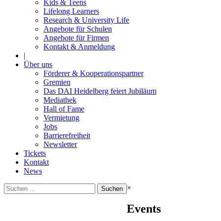
Kids & Teens
Lifelong Learners
Research & University Life
Angebote für Schulen
Angebote für Firmen
Kontakt & Anmeldung
|
Über uns
Förderer & Kooperationspartner
Gremien
Das DAI Heidelberg feiert Jubiläum
Mediathek
Hall of Fame
Vermietung
Jobs
Barrierefreiheit
Newsletter
Tickets
Kontakt
News
Suchen
×
nach:
Events