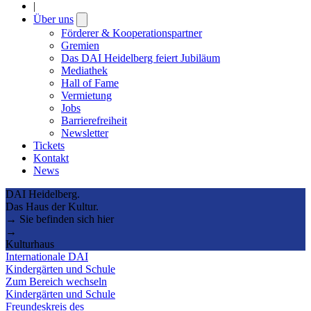
|
Über uns
Open
submenu
Förderer & Kooperationspartner
Gremien
Das DAI Heidelberg feiert Jubiläum
Mediathek
Hall of Fame
Vermietung
Jobs
Barrierefreiheit
Newsletter
Tickets
Kontakt
News
DAI Heidelberg.
Das Haus der Kultur.
→ Sie befinden sich hier
→
Kulturhaus
Internationale DAI
Kindergärten und Schule
Zum Bereich wechseln
Kindergärten und Schule
Freundeskreis des