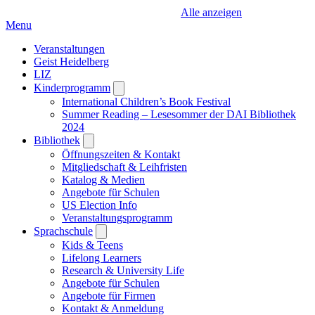
Alle anzeigen
Menu
Veranstaltungen
Geist Heidelberg
LIZ
Kinderprogramm
Open
submenu
International Children’s Book Festival
Summer Reading – Lesesommer der DAI Bibliothek
2024
Bibliothek
Open
submenu
Öffnungszeiten & Kontakt
Mitgliedschaft & Leihfristen
Katalog & Medien
Angebote für Schulen
US Election Info
Veranstaltungsprogramm
Sprachschule
Open
submenu
Kids & Teens
Lifelong Learners
Research & University Life
Angebote für Schulen
Angebote für Firmen
Kontakt & Anmeldung